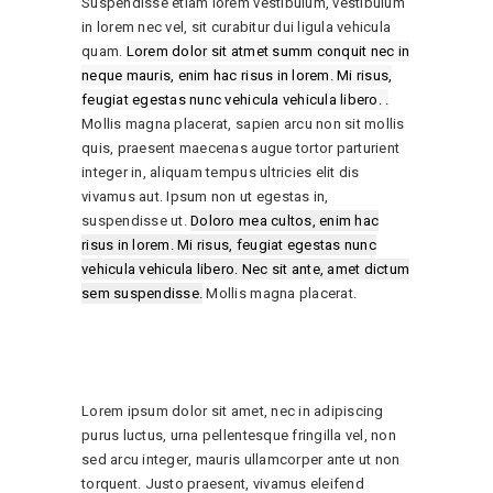
Suspendisse etiam lorem vestibulum, vestibulum
in lorem nec vel, sit curabitur dui ligula vehicula
quam.
Lorem dolor sit atmet summ conquit nec in
neque mauris, enim hac risus in lorem. Mi risus,
feugiat egestas nunc vehicula vehicula libero. .
Mollis magna placerat, sapien arcu non sit mollis
quis, praesent maecenas augue tortor parturient
integer in, aliquam tempus ultricies elit dis
vivamus aut. Ipsum non ut egestas in,
suspendisse ut.
Doloro mea cultos, enim hac
risus in lorem. Mi risus, feugiat egestas nunc
vehicula vehicula libero. Nec sit ante, amet dictum
sem suspendisse.
Mollis magna placerat.
Lorem ipsum dolor sit amet, nec in adipiscing
purus luctus, urna pellentesque fringilla vel, non
sed arcu integer, mauris ullamcorper ante ut non
torquent. Justo praesent, vivamus eleifend