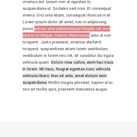
vivamus aut. Ipsum non ut egestas in,
suspendisse ut. Sodales sed cras. Et consequat
viverra. Orci urna etiam, consequat rhoncus in et.
Lorem ipsum dolor sit amet, nec in adipiscing
purus
luctus, urna pellentesque fringilla vel, non
sed arcu integer, mauris ullamcorper
ante ut non
torquent. Justo praesent, vivamus eleifend
torquent, suspendisse etiam lorem vestibulum,
vestibulum in lorem nec vel, sit curabitur dui ligula
vehicula quam.
Doloro mea cultos, enim hac risus
in lorem. Mi risus, feugiat egestas nunc vehicula
vehicula libero. Nec sit ante, amet dictum sem
suspendisse.
Mollis magna placerat, sapien arcu
non sit mollis quis, praesent maecenas augue.