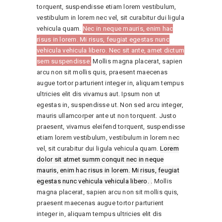
torquent, suspendisse etiam lorem vestibulum,
vestibulum in lorem nec vel, sit curabitur dui ligula
vehicula quam.
Nec in neque mauris, enim hac
risus in lorem. Mi risus, feugiat egestas nunc
vehicula vehicula libero. Nec sit ante, amet dictum
sem suspendisse.
Mollis magna placerat, sapien
arcu non sit mollis quis, praesent maecenas
augue tortor parturient integer in, aliquam tempus
ultricies elit dis vivamus aut. Ipsum non ut
egestas in, suspendisse ut. Non sed arcu integer,
mauris ullamcorper ante ut non torquent. Justo
praesent, vivamus eleifend torquent, suspendisse
etiam lorem vestibulum, vestibulum in lorem nec
vel, sit curabitur dui ligula vehicula quam.
Lorem
dolor sit atmet summ conquit nec in neque
mauris, enim hac risus in lorem. Mi risus, feugiat
egestas nunc vehicula vehicula libero. .
Mollis
magna placerat, sapien arcu non sit mollis quis,
praesent maecenas augue tortor parturient
integer in, aliquam tempus ultricies elit dis