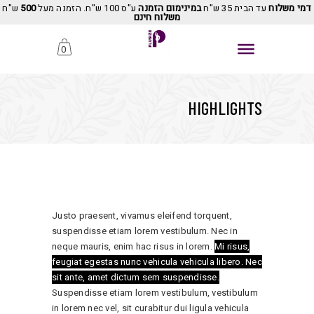
דמי משלוח
עד הבית 35 ש"ח
במינימום הזמנה
ע"ס 100 ש"ח. הזמנה מעל
500
ש"ח
משלוח חינם
0
HIGHLIGHTS
Justo praesent, vivamus eleifend torquent,
suspendisse etiam lorem vestibulum. Nec in
neque mauris, enim hac risus in lorem.
Mi risus,
feugiat egestas nunc vehicula vehicula libero. Nec
sit ante, amet dictum sem suspendisse.
Suspendisse etiam lorem vestibulum, vestibulum
in lorem nec vel, sit curabitur dui ligula vehicula