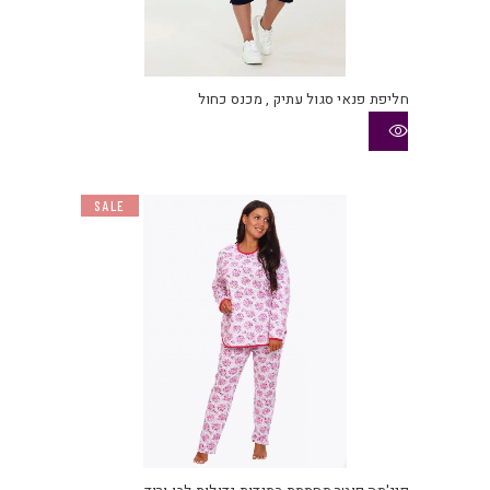
חליפת פנאי סגול עתיק , מכנס כחול
SALE
למוצ
זה
יש