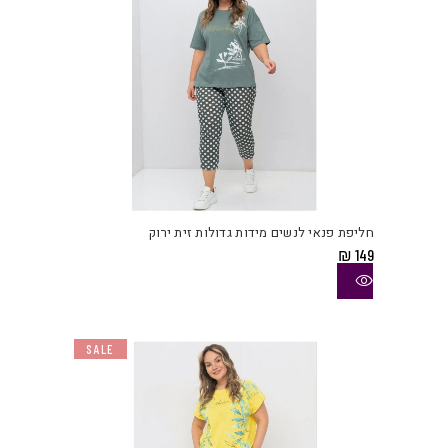
המוצ
למוצ
זה
יש
חליפת פנאי לנשים מידות גדולות זית ירוק
מספ
₪
149
סוגי
ניתן
לבחו
את
SALE
האפש
בעמו
המוצ