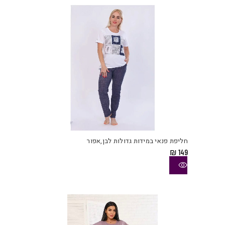
את
האפש
בעמו
המוצ
למוצ
זה
יש
חליפת פנאי במידות גדולות לבן,אפור
מספ
₪
149
סוגי
ניתן
לבחו
את
האפש
בעמו
המוצ