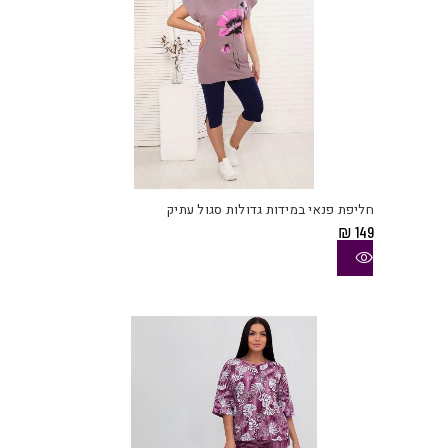
למוצ
זה
יש
חליפת פנאי במידות גדולות סגול עתיק
מספ
₪
149
סוגי
ניתן
לבחו
את
האפש
בעמו
המוצ