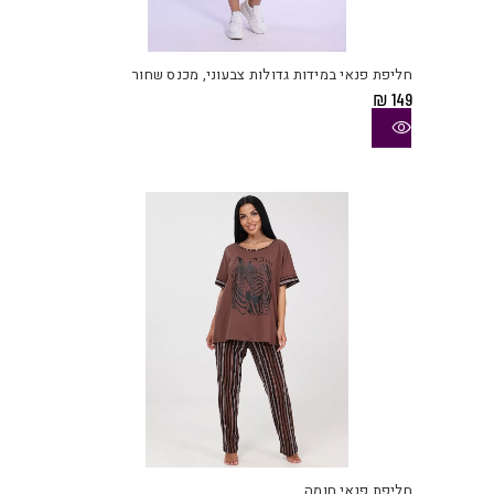
למוצ
זה
יש
חליפת פנאי במידות גדולות צבעוני, מכנס שחור
מספ
₪
149
סוגי
ניתן
לבחו
את
האפש
בעמו
המוצ
חליפת פנאי חומה