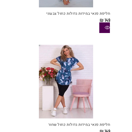
זה
יש
חליפת פנאי במידות גדולות כחול צבעוני
מספ
₪
149
סוגי
ניתן
לבחו
את
האפש
בעמו
המוצ
למוצ
זה
יש
חליפת פנאי במידות גדולות כחול שחור
מספ
₪
149