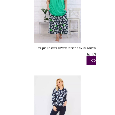
למוצ
זה
יש
חליפת פנאי במידות גדולות כותנה ירוק לבן
מספ
₪
159
סוגי
ניתן
לבחו
את
האפש
בעמו
המוצ