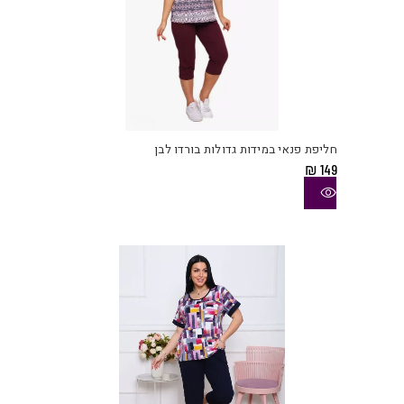
למוצ
זה
יש
חליפת פנאי במידות גדולות בורדו לבן
מספ
₪
149
סוגי
ניתן
לבחו
את
האפש
בעמו
המוצ