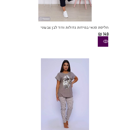
למוצ
זה
יש
חליפת פנאי במידות גדולות ורוד לבן צבעוני
מספ
₪
149
סוגי
ניתן
לבחו
את
האפש
בעמו
המוצ
למוצ
זה