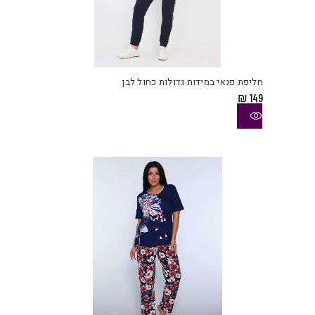
למוצ
זה
יש
חליפת פנאי במידות גדולות כחול לבן
מספ
₪
149
סוגי
ניתן
לבחו
את
האפש
בעמו
המוצ
למוצ