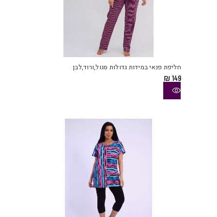
למוצ
זה
יש
חליפת פנאי במידות גדולות סגול,ורוד,לבן
מספ
₪
149
סוגי
ניתן
לבחו
את
האפש
בעמו
המוצ