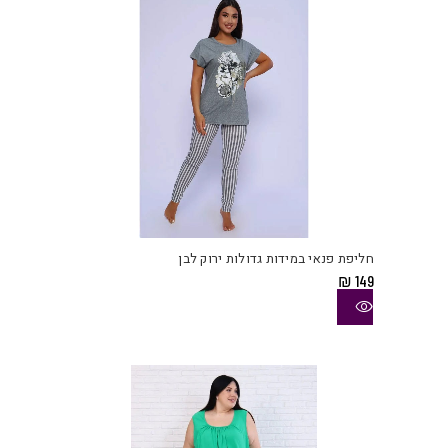
האפש
בעמו
המוצ
למוצ
זה
יש
חליפת פנאי במידות גדולות ירוק לבן
מספ
₪
149
סוגי
ניתן
לבחו
את
האפש
בעמו
המוצ