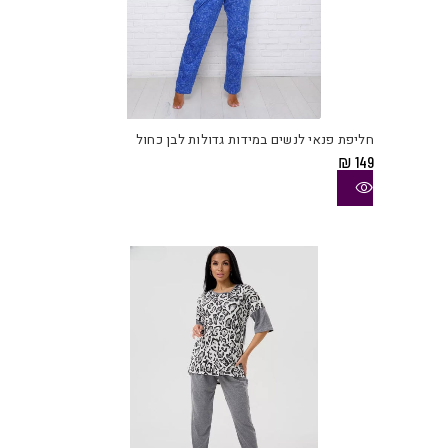
למוצ
זה
יש
חליפת פנאי לנשים במידות גדולות לבן כחול
מספ
₪
149
סוגי
ניתן
לבחו
את
האפש
בעמו
המוצ