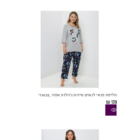
לבחו
את
האפש
בעמו
המוצ
למוצ
זה
יש
חליפת פנאי לנשים מידות גדולות אפור ,צבעוני
מספ
₪
139
סוגי
ניתן
לבחו
את
האפש
בעמו