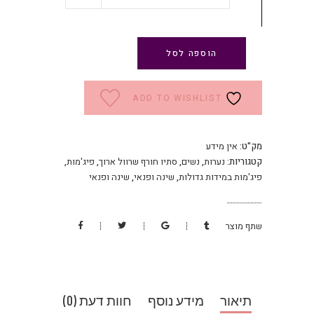
הוספה לסל
ADD TO WISHLIST
מק"ט:
אין מידע
קטגוריות:
נערות
,
נשים
,
סתיו חורף שרוול ארוך
,
פיג'מות
,
פיג'מות במידות גדולות
,
שינה ופנאי
,
שינה ופנאי
שתף מוצר
תיאור
מידע נוסף
חוות דעת (0)