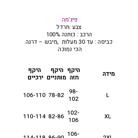
פיג'מה
צבע :חרדל
הרכב : כותנה 100%
כביסה : עד 30 מעלות ,מיבש – דרגה
הכי נמוכה
היקף
היקף
היקף
מידה
חזה
מותניים
ירכיים
98-
106-110
78-82
L
102
102-
110-114
82-86
XL
106
106-
114-118
86-90
2XL