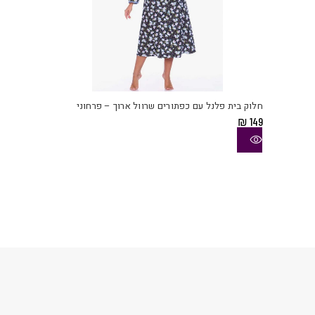
למוצ
זה
יש
חלוק בית פלנל עם כפתורים שרוול ארוך – פרחוני
מספ
₪
149
סוגי
ניתן
לבחו
את
האפש
בעמו
המוצ