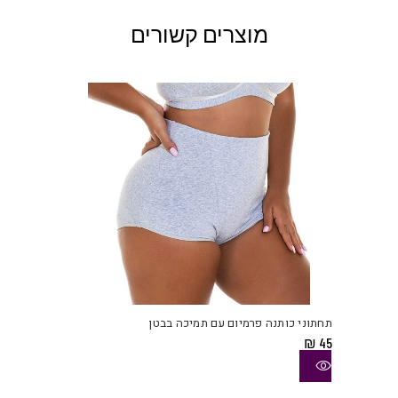
מוצרים קשורים
למוצ
זה
יש
תחתוני כותנה פרמיום עם תמיכה בבטן
מספ
₪
45
סוגי
ניתן
לבחו