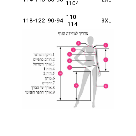
1104
110-
118-122
90-94
3XL
114
114-
122-126
94-98
4XL
118
118-
126-130
98-102
5XL
122
102-
122-
130-134
6XL
106
126