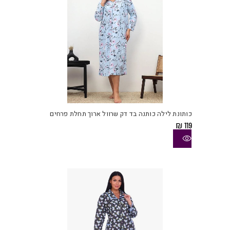
המוצ
למוצ
זה
יש
כותונת לילה כותנה בד דק שרוול ארוך תחלת פרחים
מספ
₪
119
סוגי
ניתן
לבחו
את
האפש
בעמו
המוצ