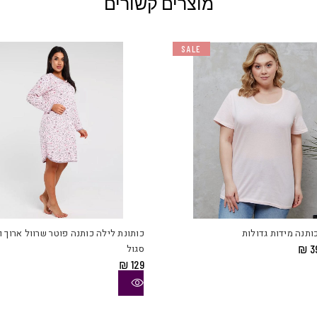
מוצרים קשורים
SALE
למוצר
זה
יש
ותנה מידות גדולות
כותונת לילה כותנה פוטר שרוול ארוך ו
מספר
מחיר
המחיר
3
₪
סגול
סוגים.
מקורי
הנוכחי
₪
129
יה:
הוא:
ניתן
₪ 39.
₪ 8
לבחור
את