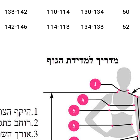
138-142
110-114
130-134
60
142-146
114-118
134-138
62