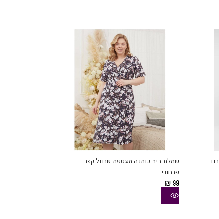
למוצר
למוצר
זה
זה
יש
יש
רוד
שמלת בית כותנה מעטפת שרוול קצר –
מספר
מספר
פרחוני
סוגים.
סוגים.
₪
99
ניתן
ניתן
לבחור
לבחור
את
את