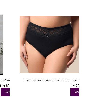
למוצר
זה
יש
תחתון כותנה בשילוב תחרה במידות גדולות
חולצת כ
מספר
ה
9
₪
89
₪
29
סוגים.
ה
ניתן
ה
9.
לבחור
את