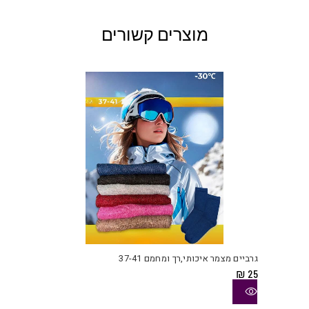
מוצרים קשורים
למוצ
זה
יש
גרביים מצמר איכותי,רך ומחמם 37-41
מספ
₪
25
סוגי
ניתן