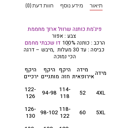
תיאור
מידע נוסף
חוות דעת (0)
פיג'מת כותנה שרוול ארוך מחממת
צבע : אפור
הרכב : כותנה 100ֵ%
דו שכבתי מחמם
כביסה : עד 30 מעלות ,מיבש – דרגה
הכי נמוכה
מידה
היקף
היקף
היקף
מידה
אירופאית
חזה
מותניים
ירכיים
122-
114-
94-98
52
4XL
126
118
126-
118-
98-102
60
5XL
130
122