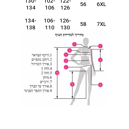
130-
102-
122-
56
6XL
134
106
126
134-
106-
126-
58
7XL
138
110
130
142-
110-
130-
60
8XL
146
114
134
146-
114-
134-
62
9XL
150
118
138
146-
118-
138-
64
10XL
150
122
142