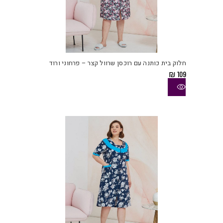
למוצ
זה
יש
חלוק בית כותנה עם רוכסן שרוול קצר – פרחוני ורוד
מספ
₪
109
סוגי
ניתן
לבחו
את
האפש
בעמו
המוצ
למוצ