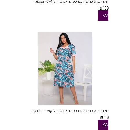
חלוק בית כותנה עם כפתורים שרוול 3/4- צבעוני
מספ
₪
109
סוגי
ניתן
לבחו
את
האפש
בעמו
המוצ
למוצ
זה
יש
חלוק בית כותנה עם כפתורים שרוול קצר – טורקיז
מספ
₪
119
סוגי
ניתן