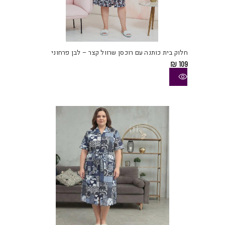
למוצ
זה
יש
חלוק בית כותנה עם רוכסן שרוול קצר – לבן פרחוני
מספ
₪
109
סוגי
ניתן
לבחו
את
האפש
בעמו
המוצ
למוצ
זה