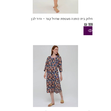
למוצ
זה
יש
חלוק בית כותנה מעטפת שרוול קצר – ורוד לבן
מספ
₪
109
סוגי
ניתן
לבחו
את
האפש
בעמו
המוצ
למוצ
זה
יש