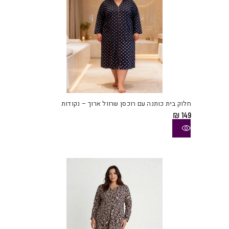
למוצ
זה
יש
חלוק בית כותנה עם רוכסן שרוול ארוך – נקודות
מספ
₪
149
סוגי
ניתן
לבחו
את
האפש
בעמו
המוצ