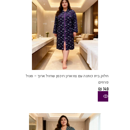
בעמו
המוצ
למוצ
זה
יש
חלוק בית כותנה עם צווארון רוכסן שרוול ארוך – סגול
מספ
פרחים
סוגי
₪
149
ניתן
לבחו
את
האפש
בעמו
המוצ