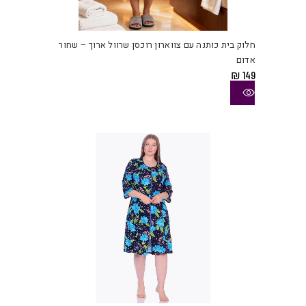
למוצ
זה
יש
חלוק בית כותנה עם צווארון רוכסן שרוול ארוך – שחור
מספ
אדום
סוגי
₪
149
ניתן
לבחו
את
האפש
בעמו
המוצ
למוצ
זה