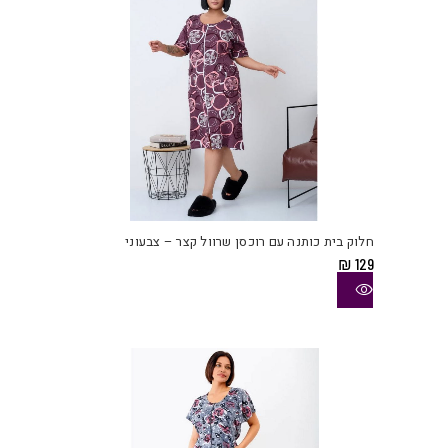
בעמו
המוצ
למוצ
זה
יש
חלוק בית כותנה עם רוכסן שרוול קצר – צבעוני
מספ
₪
129
סוגי
ניתן
לבחו
את
האפש
בעמו
המוצ