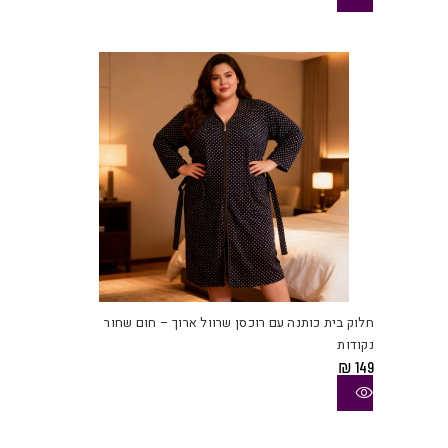
לבחו
את
האפש
בעמו
המוצ
למוצ
זה
יש
חלוק בית כותנה עם רוכסן שרוול ארוך – חום שחור
מספ
נקודות
סוגי
₪
149
ניתן
לבחו
את
האפש