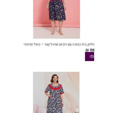
למוצ
זה
יש
חלוק בית כותנה עם רוכסן שרוול קצר – כחול פרחוני
מספ
₪
109
סוגי
ניתן
לבחו
את
האפש
בעמו
המוצ