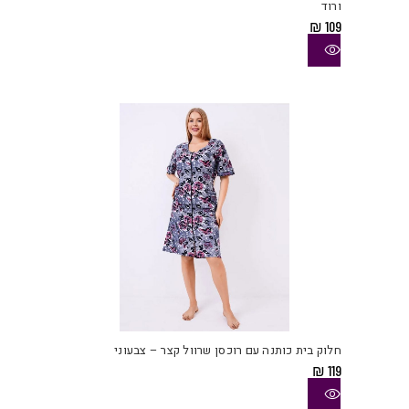
ורוד
סוגי
₪
109
ניתן
לבחו
את
האפש
בעמו
המוצ
למוצ
זה
יש
חלוק בית כותנה עם רוכסן שרוול קצר – צבעוני
מספ
₪
119
סוגי
ניתן