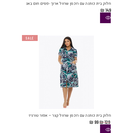
חלוק בית כותנה עם רוכסן שרוול ארוך -פסים חום באג
מספ
₪
149
סוגי
ניתן
לבחו
את
SALE
האפש
בעמו
המוצ
למוצ
זה
יש
חלוק בית כותנה עם רוכסן שרוול קצר – אפור טורגיז
מספ
המחיר
המחיר
₪
99
₪
129
סוגי
המקורי
הנוכחי
היה:
הוא:
ניתן