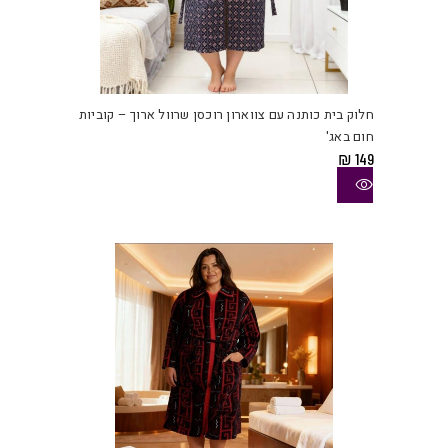
למוצ
זה
יש
חלוק בית כותנה עם צווארון רוכסן שרוול ארוך – קוביות
מספ
חום באג'
סוגי
₪
149
ניתן
לבחו
את
האפש
בעמו
המוצ