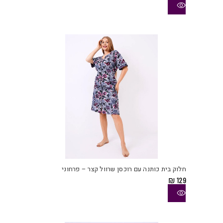
ניתן
לבחו
את
האפש
בעמו
המוצ
למוצ
זה
יש
חלוק בית כותנה עם רוכסן שרוול קצר – פרחוני
מספ
₪
129
סוגי
ניתן
לבחו
את