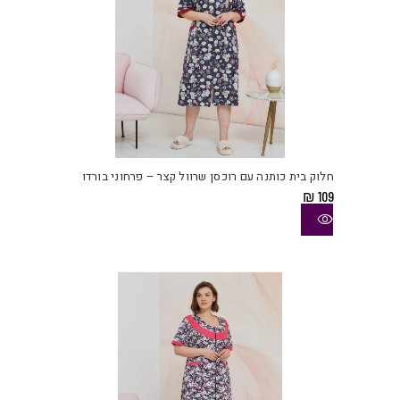
למוצ
זה
יש
חלוק בית כותנה עם רוכסן שרוול קצר – פרחוני בורדו
מספ
₪
109
סוגי
ניתן
לבחו
את
האפש
בעמו
המוצ