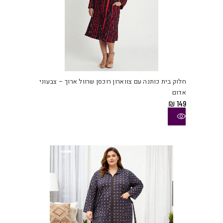
למוצ
זה
יש
חלוק בית כותנה עם צווארון רוכסן שרוול ארוך – צבעוני
מספ
אדום
סוגי
₪
149
ניתן
לבחו
את
האפש
בעמו
המוצ