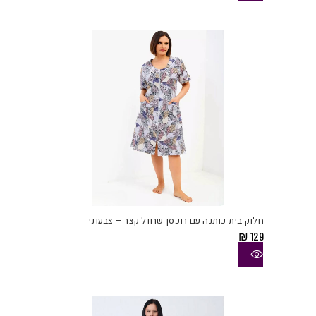
לבחו
את
האפש
בעמו
המוצ
למוצ
זה
יש
חלוק בית כותנה עם רוכסן שרוול קצר – צבעוני
מספ
₪
129
סוגי
ניתן
לבחו
את
האפש