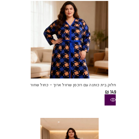
בעמו
המוצ
למוצ
זה
יש
חלוק בית כותנה עם רוכסן שרוול ארוך – כחול שחור
מספ
₪
149
סוגי
ניתן
לבחו
את
האפש
בעמו
המוצ