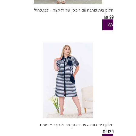
יש
חלוק בית כותנה עם רוכסן שרוול קצר – לבן,כחול
מספ
₪
99
סוגי
ניתן
לבחו
את
האפש
בעמו
המוצ
למוצ
זה
יש
חלוק בית כותנה עם רוכסן שרוול קצר – פסים
מספ
₪
129
סוגי