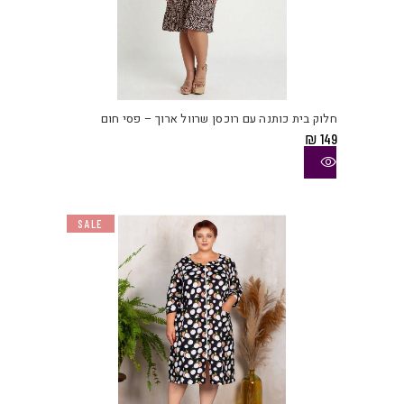
למוצ
זה
יש
חלוק בית כותנה עם רוכסן שרוול ארוך – פסי חום
מספ
₪
149
סוגי
ניתן
לבחו
את
SALE
האפש
בעמו
המוצ