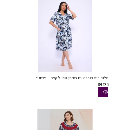
האפש
בעמו
המוצ
למוצ
זה
יש
חלוק בית כותנה עם רוכסן שרוול קצר – פרחוני
מספ
₪
129
סוגי
ניתן
לבחו
את
האפש
בעמו
המוצ