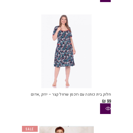
₪ 99.
₪ 129.
לבחו
את
האפש
בעמו
המוצ
למוצ
זה
יש
חלוק בית כותנה עם רוכסן שרוול קצר – ירוק ,אדום
מספ
₪
99
סוגי
ניתן
לבחו
את
SALE
האפש