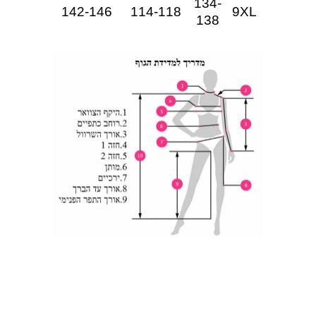
134-
142-146
114-118
9XL
138