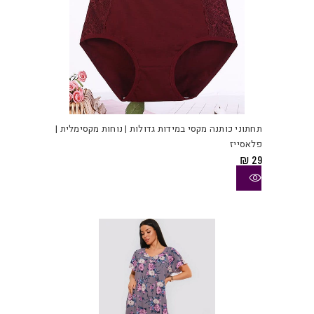
למוצ
זה
יש
תחתוני כותנה מקסי במידות גדולות | נוחות מקסימלית |
מספ
פלאסייז
סוגי
₪
29
ניתן
לבחו
את
האפש
בעמו
המוצ