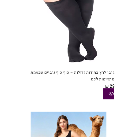
למוצ
זה
יש
גרבי לחץ במידות גדולות – סוף סוף גרביים שבאמת
מספ
מתאימות לכם
סוגי
₪
29
ניתן
לבחו
את
האפש
בעמו
המוצ