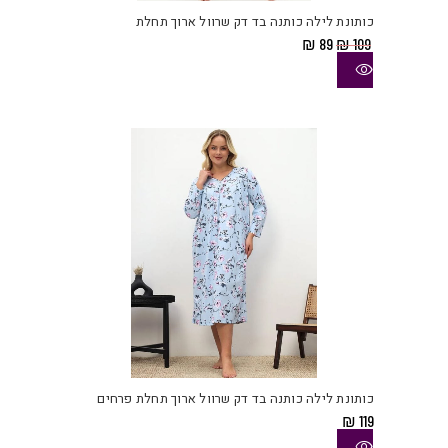
יש
כותונת לילה כותנה בד דק שרוול ארוך תחלת
מספ
המחיר
המחיר
₪
89
₪
109
סוגי
המקורי
הנוכחי
היה:
הוא:
ניתן
₪ 89.
₪ 109.
לבחו
את
האפש
בעמו
המוצ
למוצ
זה
יש
כותונת לילה כותנה בד דק שרוול ארוך תחלת פרחים
מספ
₪
119
סוגי