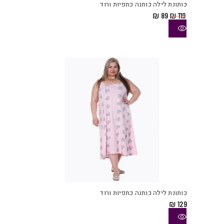
כותונת לילה כותנה כתפיות ורוד
מספ
המחיר
המחיר
₪
89
₪
119
סוגי
המקורי
הנוכחי
היה:
הוא:
ניתן
₪ 89.
₪ 119.
לבחו
את
האפש
בעמו
המוצ
למוצ
זה
יש
כותונת לילה כותנה כתפיות ורוד
מספ
₪
129
סוגי
ניתן