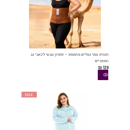
למוצ
זה
יש
חגורת צמר גמלים מחממת – פתרון טבעי לכאבי גב
מספ
ומותניים
סוגי
₪
129
ניתן
לבחו
את
האפש
SALE
בעמו
המוצ