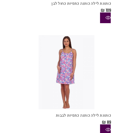
כותונת לילה כותנה כתפיות כחול לבן
מספ
₪
109
סוגי
ניתן
לבחו
את
האפש
בעמו
המוצ
למוצ
זה
יש
כותונת לילה כותנה כתפיות לבבות
מספ
₪
89
סוגי
ניתן