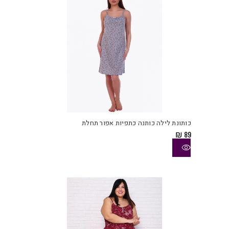
בעמו
המוצ
למוצ
זה
יש
כותונת לילה כותנה כתפיות אפור תחלת
מספ
₪
89
סוגי
ניתן
לבחו
את
האפש
בעמו
המוצ