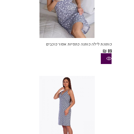
למוצ
זה
יש
כותונת לילה כותנה כתפיות אפור כוכבים
מספ
₪
89
סוגי
ניתן
לבחו
את
האפש
בעמו
המוצ