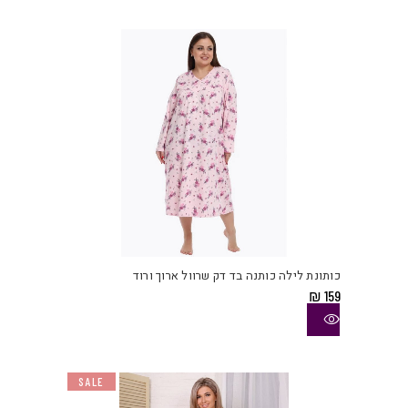
לבחו
את
האפש
בעמו
המוצ
למוצ
זה
יש
כותונת לילה כותנה בד דק שרוול ארוך ורוד
מספ
₪
159
סוגי
ניתן
לבחו
את
SALE
האפש
בעמו