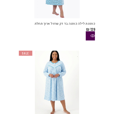
למוצ
זה
יש
כותונת לילה כותנה בד דק שרוול ארוך תחלת
מספ
₪
129
סוגי
ניתן
לבחו
את
SALE
האפש
בעמו
המוצ
למוצ
זה