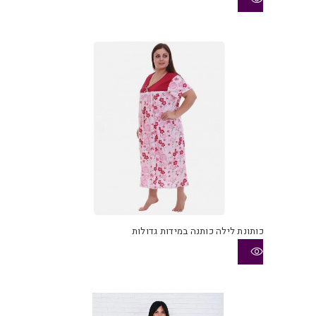
ניתן
לבחו
את
האפש
בעמו
המוצ
כותונת לילה כותנה במידות גדולות