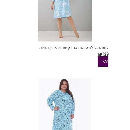
למוצ
זה
יש
כותונת לילה כותנה בד דק שרוול ארוך תחלת
מספ
₪
129
סוגי
ניתן
לבחו
את
האפש
בעמו
המוצ