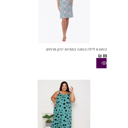
למוצ
זה
יש
כותונת לילה כותנה כתפיות ירוק פרחים
מספ
₪
89
סוגי
ניתן
לבחו
את
האפש
בעמו
המוצ