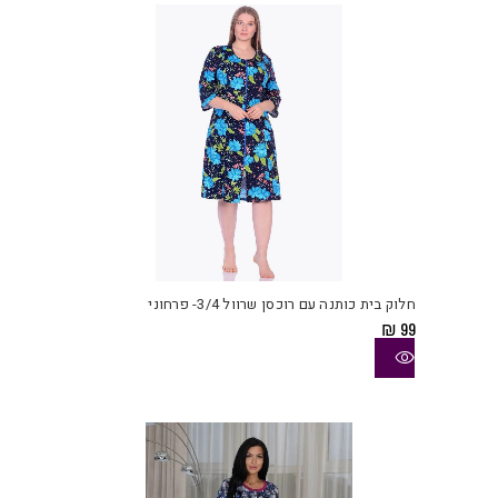
בעמו
המוצ
למוצ
זה
יש
חלוק בית כותנה עם רוכסן שרוול 3/4- פרחוני
מספ
₪
99
סוגי
ניתן
לבחו
את
האפש
בעמו
המוצ