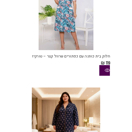
למוצ
זה
יש
חלוק בית כותנה עם כפתורים שרוול קצר – טורקיז
מספ
₪
119
סוגי
ניתן
לבחו
את
האפש
בעמו
המוצ