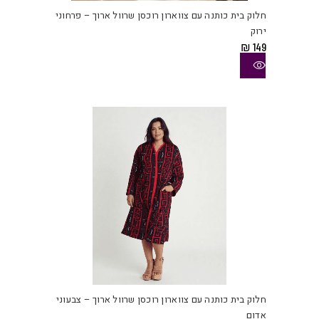
יש
חלוק בית כותנה עם צווארון רוכסן שרוול ארוך – פרחוני
מספ
ירוק
סוגי
₪
149
ניתן
לבחו
את
האפש
בעמו
המוצ
למוצ
זה
יש
חלוק בית כותנה עם צווארון רוכסן שרוול ארוך – צבעוני
מספ
אדום