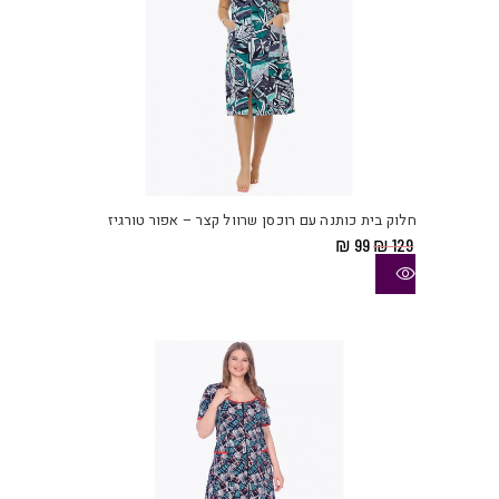
למוצ
זה
יש
חלוק בית כותנה עם רוכסן שרוול קצר – אפור טורגיז
מספ
המחיר
המחיר
₪
99
₪
129
סוגי
המקורי
הנוכחי
היה:
הוא:
ניתן
₪ 99.
₪ 129.
לבחו
את
האפש
בעמו
המוצ