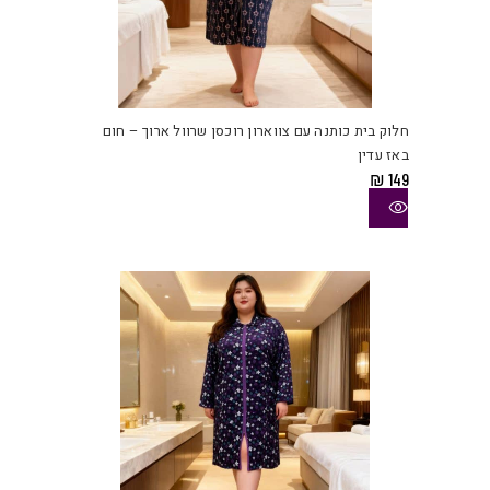
למוצ
זה
יש
חלוק בית כותנה עם צווארון רוכסן שרוול ארוך – חום
מספ
באז עדין
סוגי
₪
149
ניתן
לבחו
את
האפש
בעמו
המוצ