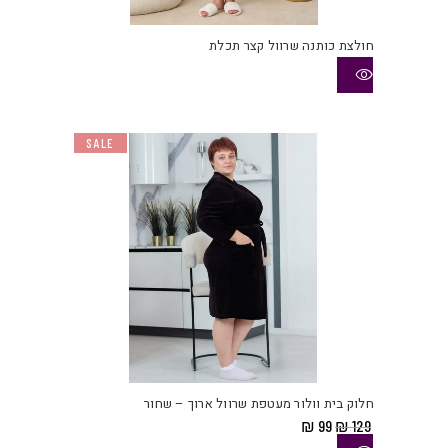
חולצת כותנה שרוול קצר תכלת
SALE
למוצ
זה
יש
חלוק בית וולור מעטפת שרוול ארוך – שחור
מספ
המחיר
המחיר
₪
99
₪
129
סוגי
המקורי
הנוכחי