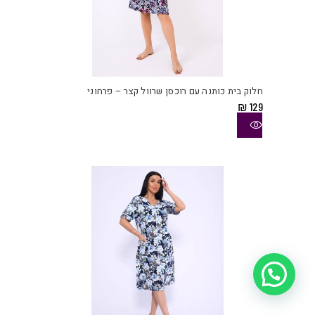
למוצ
זה
יש
חלוק בית כותנה עם רוכסן שרוול קצר – פרחוני
מספ
₪
129
סוגי
ניתן
לבחו
את
האפש
בעמו
המוצ
איך אפשר לעזור?