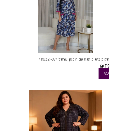
למוצ
זה
יש
חלוק בית כותנה עם רוכסן שרוול 3/4- צבעוני
מספ
₪
119
סוגי
ניתן
לבחו
את
האפש
בעמו
המוצ