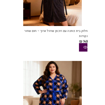
למוצ
זה
יש
חלוק בית כותנה עם רוכסן שרוול ארוך – חום שחור
מספ
נקודות
סוגי
₪
149
ניתן
לבחו
את
האפש
בעמו
המוצ