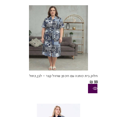
את
האפש
בעמו
המוצ
למוצ
זה
יש
חלוק בית כותנה עם רוכסן שרוול קצר – לבן,כחול
מספ
₪
99
סוגי
ניתן
לבחו
את
האפש
בעמו