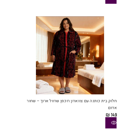
את
האפש
בעמו
המוצ
למוצ
זה
יש
חלוק בית כותנה עם צווארון רוכסן שרוול ארוך – שחור
מספ
אדום
סוגי
₪
149
ניתן
לבחו
את
האפש