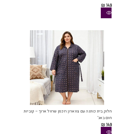
סוגי
₪
149
ניתן
לבחו
את
האפש
בעמו
המוצ
למוצ
זה
יש
חלוק בית כותנה עם צווארון רוכסן שרוול ארוך – קוביות
מספ
חום באג'
סוגי
₪
149
ניתן
לבחו