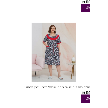
₪
109
סוגי
ניתן
לבחו
את
האפש
בעמו
המוצ
למוצ
זה
יש
חלוק בית כותנה עם רוכסן שרוול קצר – לבן פרחוני
מספ
₪
109
סוגי
ניתן
לבחו