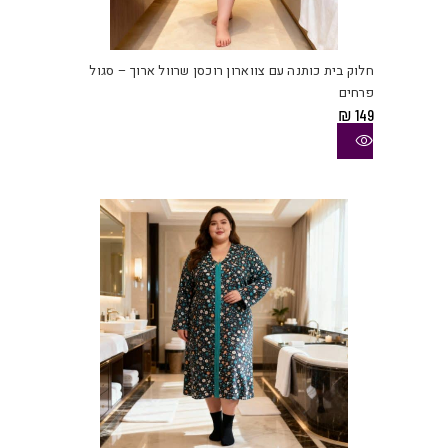
למוצ
זה
יש
חלוק בית כותנה עם צווארון רוכסן שרוול ארוך – סגול
מספ
פרחים
סוגי
₪
149
ניתן
לבחו
את
האפש
בעמו
המוצ
למוצ
זה