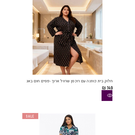
בעמו
המוצ
למוצ
זה
יש
חלוק בית כותנה עם רוכסן שרוול ארוך -פסים חום באג
מספ
₪
149
סוגי
ניתן
לבחו
את
SALE
האפש
בעמו
המוצ