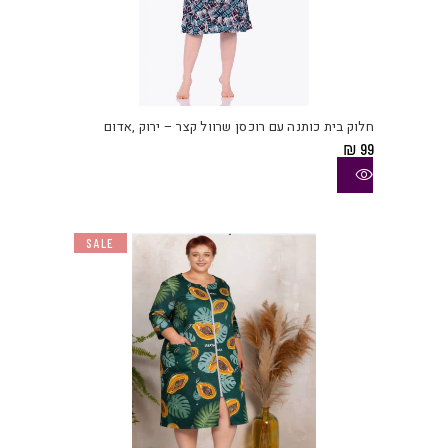
למוצ
זה
יש
חלוק בית כותנה עם רוכסן שרוול קצר – ירוק ,אדום
מספ
₪
99
סוגי
ניתן
לבחו
את
SALE
האפש
בעמו
המוצ
למוצ