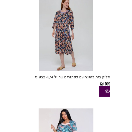
האפש
בעמו
המוצ
למוצ
זה
יש
חלוק בית כותנה עם כפתורים שרוול 3/4- צבעוני
מספ
₪
109
סוגי
ניתן
לבחו
את
האפש
בעמו
המוצ