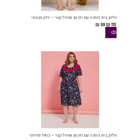
זה
יש
חלוק בית כותנה עם רוכסן שרוול קצר – ירוק צבעוני
מספ
המחיר
המחיר
₪
99
₪
119
סוגי
המקורי
הנוכחי
היה:
הוא:
ניתן
₪ 99.
₪ 119.
לבחו
את
האפש
בעמו
המוצ
למוצ
זה
יש
חלוק בית כותנה עם רוכסן שרוול קצר – כחול פרחוני
מספ