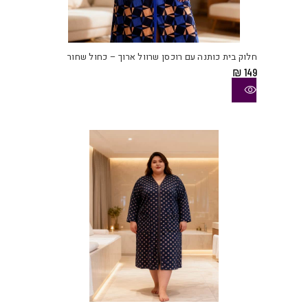
למוצ
זה
יש
חלוק בית כותנה עם רוכסן שרוול ארוך – כחול שחור
מספ
₪
149
סוגי
ניתן
לבחו
את
האפש
בעמו
המוצ
למוצ
זה
יש