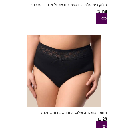
יש
חלוק בית פלנל עם כפתורים שרוול ארוך – פרחוני
מספ
₪
149
סוגי
ניתן
לבחו
את
האפש
בעמו
המוצ
למוצ
זה
יש
תחתון כותנה בשילוב תחרה במידות גדולות
מספ
₪
29
סוגי
ניתן