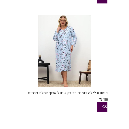
לבחו
את
האפש
בעמו
המוצ
למוצ
זה
יש
כותונת לילה כותנה בד דק שרוול ארוך תחלת פרחים
מספ
₪
119
סוגי
ניתן
לבחו
את
האפש