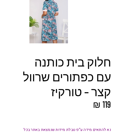
חלוק בית כותנה
עם כפתורים שרוול
קצר – טורקיז
₪
119
נא להתאים מידה ע"פ טבלת מידות שנמצאת באתר בכל