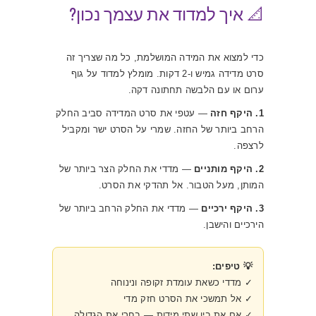
📐 איך למדוד את עצמך נכון?
כדי למצוא את המידה המושלמת, כל מה שצריך זה
סרט מדידה גמיש ו-2 דקות. מומלץ למדוד על גוף
ערום או עם הלבשה תחתונה דקה.
1. היקף חזה
— עטפי את סרט המדידה סביב החלק
הרחב ביותר של החזה. שמרי על הסרט ישר ומקביל
לרצפה.
2. היקף מותניים
— מדדי את החלק הצר ביותר של
המותן, מעל הטבור. אל תהדקי את הסרט.
3. היקף ירכיים
— מדדי את החלק הרחב ביותר של
הירכיים והישבן.
💡 טיפים:
✓ מדדי כשאת עומדת זקופה ונינוחה
✓ אל תמשכי את הסרט חזק מדי
✓ אם את בין שתי מידות — בחרי את הגדולה