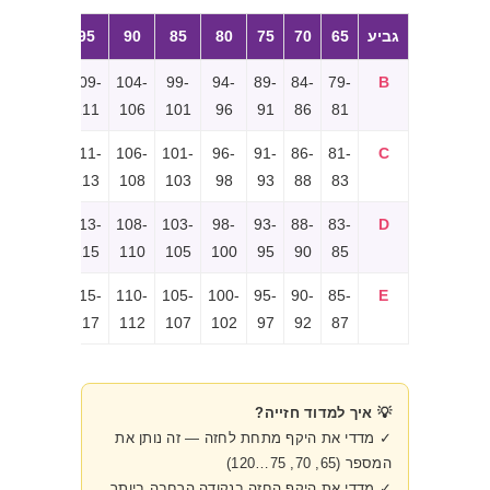
גביע
65
70
75
80
85
90
95
100
5
9-
114-
109-
104-
99-
94-
89-
84-
79-
B
1
116
111
106
101
96
91
86
81
1-
116-
111-
106-
101-
96-
91-
86-
81-
C
3
118
113
108
103
98
93
88
83
3-
118-
113-
108-
103-
98-
93-
88-
83-
D
5
120
115
110
105
100
95
90
85
5-
120-
115-
110-
105-
100-
95-
90-
85-
E
7
122
117
112
107
102
97
92
87
💡 איך למדוד חזייה?
✓ מדדי את היקף מתחת לחזה — זה נותן את
המספר (65, 70, 75…120)
✓ מדדי את היקף החזה בנקודה הרחבה ביותר