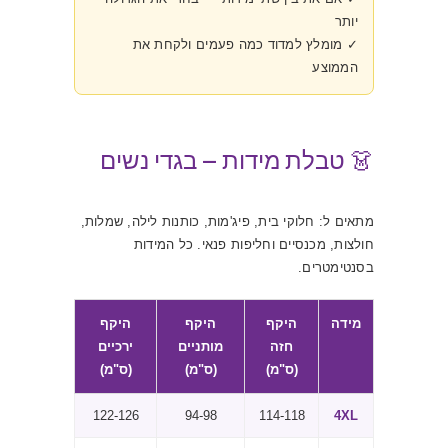
יותר
✓ מומלץ למדוד כמה פעמים ולקחת את
הממוצע
👗 טבלת מידות — בגדי נשים
מתאים ל: חלוקי בית, פיג'מות, כותנות לילה, שמלות,
חולצות, מכנסיים וחליפות פנאי. כל המידות
בסנטימטרים.
מידה
היקף
היקף
היקף
חזה
מותניים
ירכיים
(ס"מ)
(ס"מ)
(ס"מ)
122-126
94-98
114-118
4XL