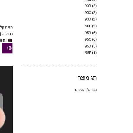
90B
(2)
90C
(2)
90D
(2)
90E
(2)
95B
(6)
גדולות |
95C
(6)
ה
9
₪
99
ה
95D
(5)
הי
95E
(1)
99.
תג מוצר
גברים
עגלים