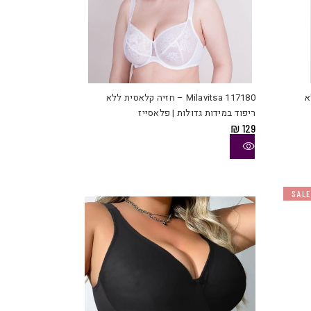
למוצר
למוצר
זה
זה
יש
יש
לא
Milavitsa 117180 – חזיה קלאסית ללא
מספר
מספר
ריפוד במידות גדולות | פלאסייז
סוגים.
סוגים.
₪
129
ניתן
ניתן
לבחור
לבחור
את
את
האפשרויות
האפשרויות
SAL
בעמוד
בעמוד
המוצר
המוצר