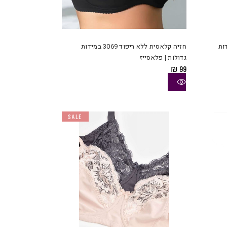
למוצר
למוצר
זה
זה
יש
יש
 202008 במידות
חזיה קלאסית ללא ריפוד 3069 במידות
מספר
מספר
גדולות | פלאסייז
סוגים.
סוגים.
₪
99
ניתן
ניתן
לבחור
לבחור
את
את
האפשרויות
האפשרויות
SALE
בעמוד
בעמוד
המוצר
המוצר
למוצר