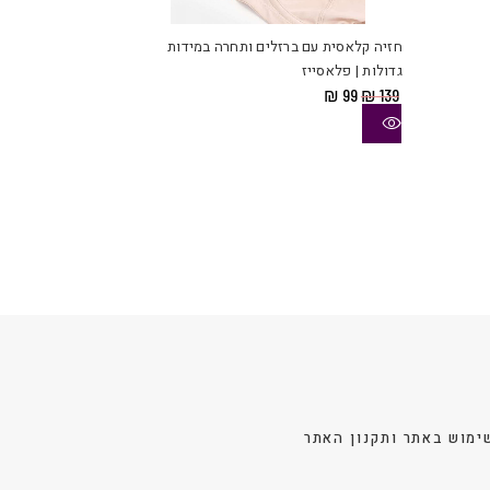
זה
יש
חזיה קלאסית עם ברזלים ותחרה במידות
מספר
גדולות | פלאסייז
סוגים.
המחיר
המחיר
₪
99
₪
139
ניתן
המקורי
הנוכחי
היה:
הוא:
לבחור
₪ 99.
₪ 139.
את
האפשרויות
בעמוד
המוצר
ימוש באתר ותקנון האתר