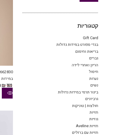
קטגוריות
Gift Card
בגדי ספורט במידות גדולות
בריאות וחימום
גברים
הריון ואחרי לידה
חיסול
נערות
במידות ג
ה
נשים
9
₪
169
ה
ביגור תרמי במידות גדולות
ה
גרביונים
9.
חולצות | טוניקות
חזיות
גוזיות
חזיות Aveline
חזיות עם ברזלים