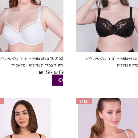
למוצר
זה
יש
Milavitsa 102911 – חזיה קלאסית ללא
Milavitsa 100152 – חזיה קלאסית ל
מספר
ידות גדולות
ריפוד במידות גדולות | פלאסייז
סוגים.
טווח
₪
139
–
₪
119
ניתן
מחירים:
לבחור
עד
את
האפשרויות
E
SALE
בעמוד
המוצר