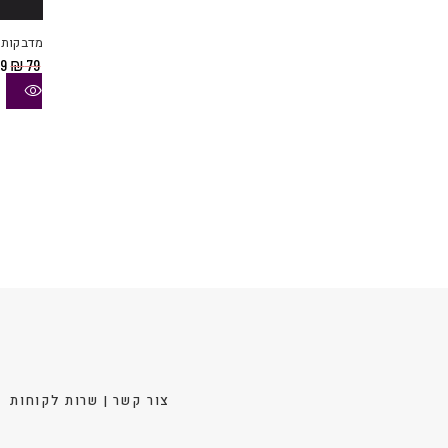
מדבקות 
ה
9
₪
79
המ
הי
79.
צור קשר | שרות לקוחות