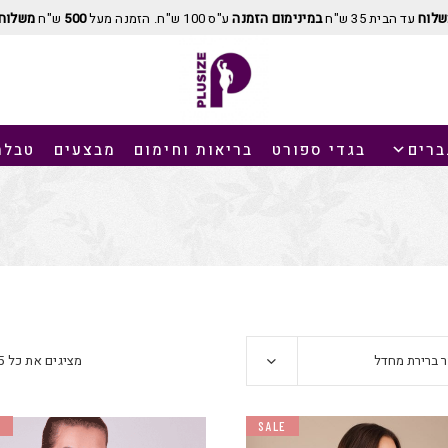
שלוח
עד הבית 35 ש"ח
במינימום הזמנה
ע"ס 100 ש"ח. הזמנה מעל
500
ש"ח
משלוח 
ברים
בגדי ספורט
בריאות וחימום
מבצעים
טבלת
ר ברירת מחדל
מציגים את כל ⁦15⁩ התוצאות
E
SALE