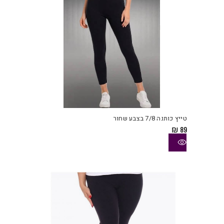
למוצ
זה
יש
טייץ כותנה 7/8 בצבע שחור
מספ
₪
89
סוגי
ניתן
לבחו
את
האפש
בעמו
המוצ