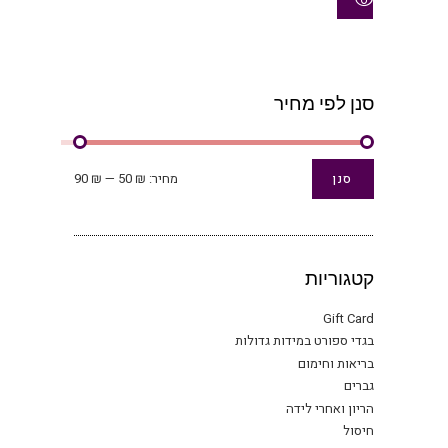
היה:
הוא:
ניתן
₪ 59.
₪ 99.
לבחו
את
האפש
בעמו
סנן לפי מחיר
המוצ
מחיר
מחיר
מחיר:
₪ 50
—
₪ 90
סנן
מינימלי
מקסימלי
קטגוריות
Gift Card
בגדי ספורט במידות גדולות
בריאות וחימום
גברים
הריון ואחרי לידה
חיסול