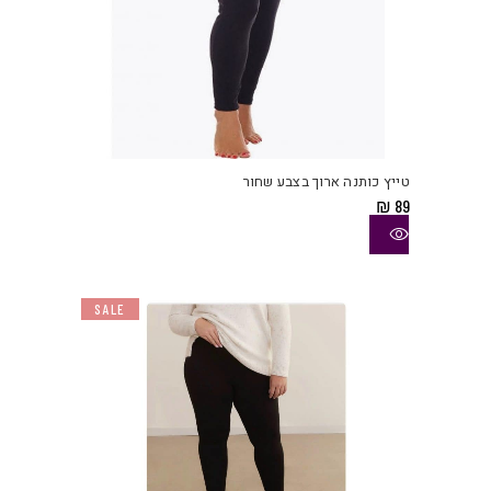
למוצ
זה
יש
טייץ כותנה ארוך בצבע שחור
מספ
₪
89
סוגי
ניתן
לבחו
את
SALE
האפש
בעמו
המוצ