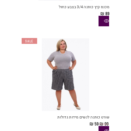
יש
מכנס קיץ כותנה 3/4 בצבע כחול
מספ
₪
89
סוגי
ניתן
לבחו
את
SALE
האפש
בעמו
המוצ
למוצ
זה
יש
שורט כותנה לנשים מידות גדולות
מספ
המחיר
המחיר
₪
59
₪
99
סוגי
המקורי
הנוכחי