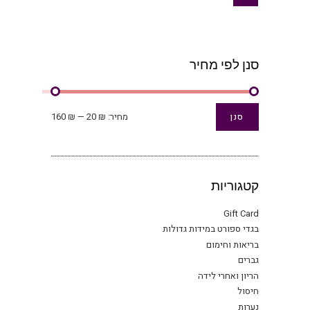
לבחו
את
האפש
בעמו
סנן לפי מחיר
המוצ
מחיר
מחיר
מחיר:
₪ 20
—
₪ 160
סנן
מינימלי
מקסימלי
קטגוריות
Gift Card
בגדי ספורט במידות גדולות
בריאות וחימום
גברים
הריון ואחרי לידה
חיסול
נערות