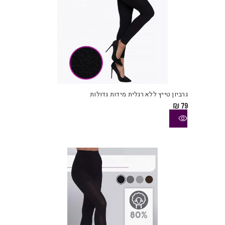
למוצ
זה
יש
גרביון טייץ ללא רגלית מידות גדולות
מספ
₪
79
סוגי
ניתן
לבחו
את
האפש
בעמו
המוצ