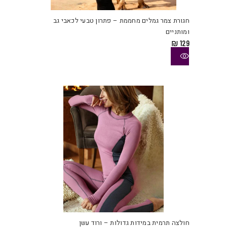
זה
יש
חגורת צמר גמלים מחממת – פתרון טבעי לכאבי גב
מספ
ומותניים
סוגי
₪
129
ניתן
לבחו
את
האפש
בעמו
המוצ
למוצ
זה
יש
חולצה תרמית במידות גדולות – ורוד עשן