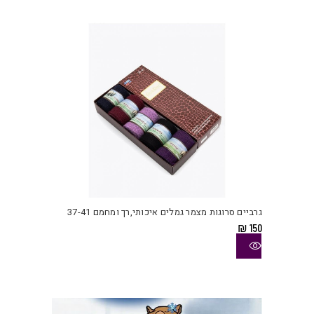
לבחו
את
האפש
בעמו
המוצ
למוצ
זה
יש
גרביים סרוגות מצמר גמלים איכותי,רך ומחמם 37-41
מספ
₪
150
סוגי
ניתן
לבחו
את
האפש
בעמו