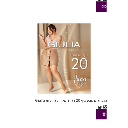
סוגי
ניתן
לבחו
את
האפש
בעמו
המוצ
למוצ
זה
יש
גרביונים צבע גוף 20 דנייר מידות גדולות Giulia
מספ
₪
65
סוגי
ניתן
לבחו