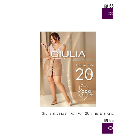
מספ
₪
65
סוגי
ניתן
לבחו
את
האפש
בעמו
המוצ
למוצ
זה
יש
גרביונים שחור 20 דנייר מידות גדולות Giulia
מספ
₪
65
סוגי
ניתן