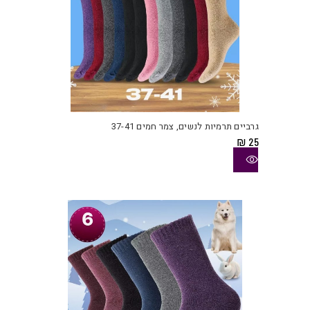
למוצ
זה
יש
גרביים תרמיות לנשים, צמר חמים 37-41
מספ
₪
25
סוגי
ניתן
לבחו
את
האפש
בעמו
המוצ