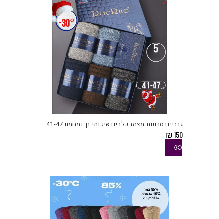
בעמו
המוצ
למוצ
זה
יש
גרביים סרוגות מצמר כלבים איכותי רך ומחמם 41-47
מספ
₪
150
סוגי
ניתן
לבחו
את
האפש
בעמו
המוצ