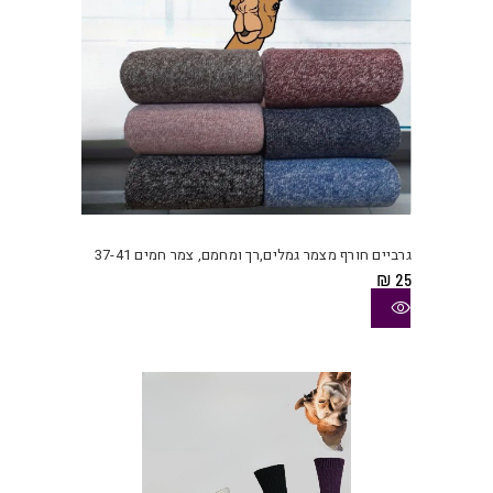
המוצ
למוצ
זה
יש
גרביים חורף מצמר גמלים,רך ומחמם, צמר חמים 37-41
מספ
₪
25
סוגי
ניתן
לבחו
את
האפש
בעמו
המוצ