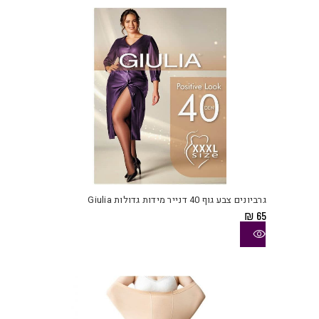
את
האפש
בעמו
המוצ
למוצ
זה
יש
גרביונים צבע גוף 40 דנייר מידות גדולות Giulia
מספ
₪
65
סוגי
ניתן
לבחו
את
האפש
בעמו
המוצ