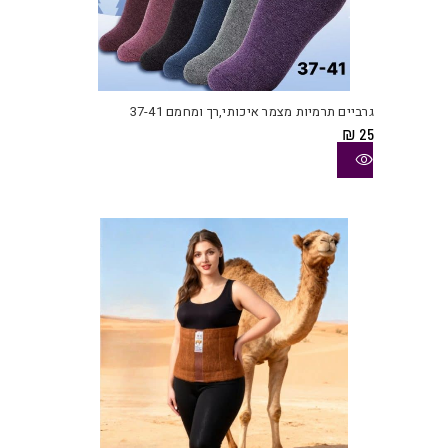
למוצ
זה
יש
גרביים תרמיות מצמר איכותי,רך ומחמם 37-41
מספ
₪
25
סוגי
ניתן
לבחו
את
האפש
בעמו
המוצ
למוצ