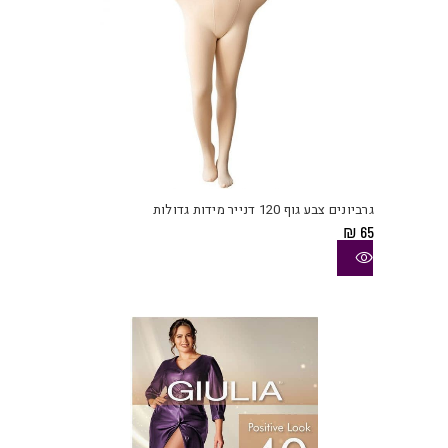
למוצ
זה
יש
גרביונים צבע גוף 120 דנייר מידות גדולות
מספ
₪
65
סוגי
ניתן
לבחו
את
האפש
בעמו
המוצ