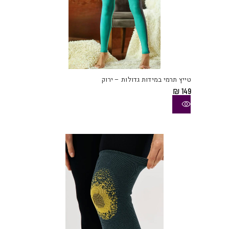
למוצ
זה
יש
טייץ תרמי במידות גדולות – ירוק
מספ
₪
149
סוגי
ניתן
לבחו
את
האפש
בעמו
המוצ