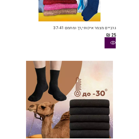
למוצ
זה
יש
גרביים מצמר איכותי,רך ומחמם 37-41
מספ
₪
25
סוגי
ניתן
לבחו
את
האפש
בעמו
המוצ
למוצ
זה