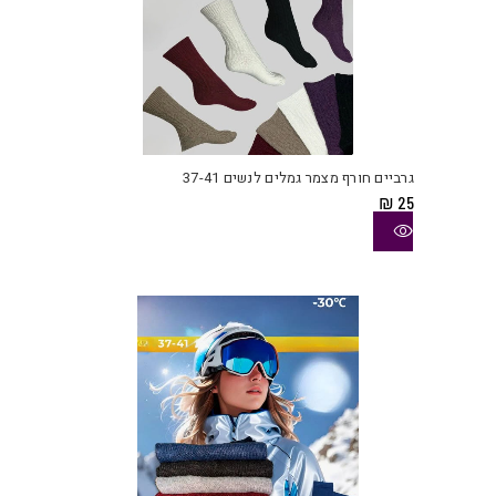
למוצ
זה
יש
גרביים חורף מצמר גמלים לנשים 37-41
מספ
₪
25
סוגי
ניתן
לבחו
את
האפש
בעמו
המוצ