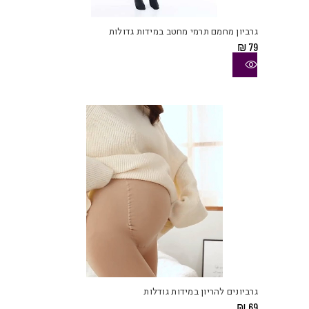
זה
יש
גרביון מחמם תרמי מחטב במידות גדולות
מספ
₪
79
סוגי
ניתן
לבחו
את
האפש
בעמו
המוצ
למוצ
זה
יש
גרביונים להריון במידות גודלות
מספ
₪
69