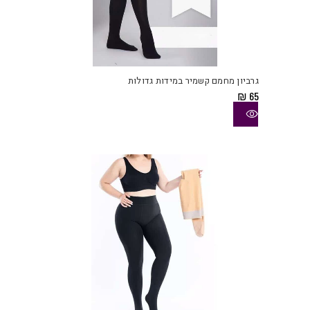
למוצ
זה
יש
גרביון מחמם קשמיר במידות גדולות
מספ
₪
65
סוגי
ניתן
לבחו
את
האפש
בעמו
המוצ
למוצ