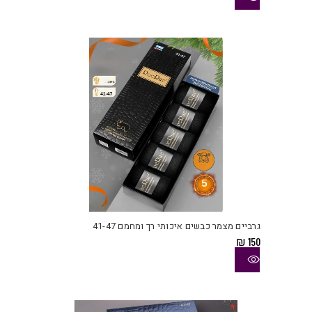
ניתן
לבחו
את
האפש
בעמו
המוצ
למוצ
זה
יש
גרביים מצמר כבשים איכותי רך ומחמם 41-47
מספ
₪
150
סוגי
ניתן
לבחו
את
האפש