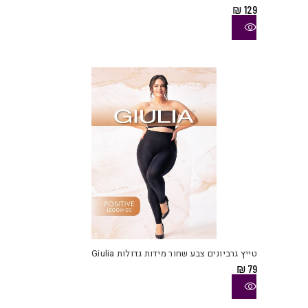
מספ
₪
129
סוגי
ניתן
לבחו
את
האפש
בעמו
המוצ
למוצ
זה
יש
טייץ גרביונים צבע שחור מידות גדולות Giulia
מספ
₪
79
סוגי
ניתן
לבחו