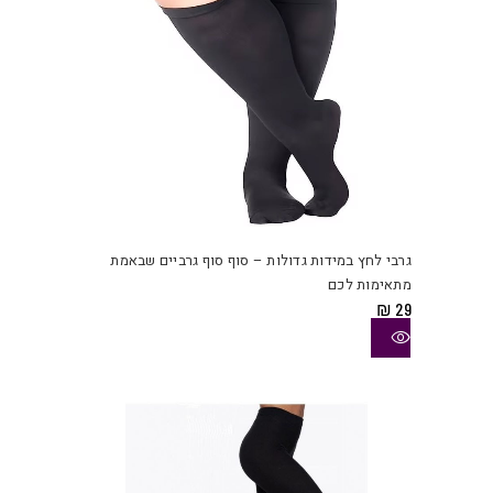
למוצ
זה
יש
גרבי לחץ במידות גדולות – סוף סוף גרביים שבאמת
מספ
מתאימות לכם
סוגי
₪
29
ניתן
לבחו
את
האפש
בעמו
המוצ