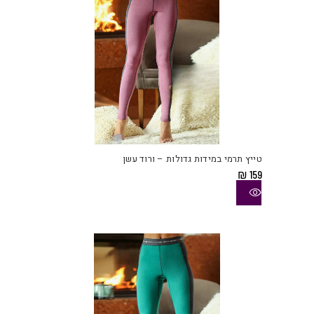
המוצ
למוצ
זה
יש
טייץ תרמי במידות גדולות – ורוד עשן
מספ
₪
159
סוגי
ניתן
לבחו
את
האפש
בעמו
המוצ