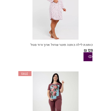
למוצ
זה
יש
כותונת לילה כותנה פוטר שרוול ארוך ורוד סגול
מספ
₪
129
סוגי
ניתן
לבחו
את
SALE
האפש
בעמו
המוצ