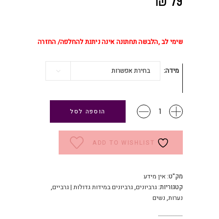
שימי לב ,הלבשה תחתונה אינה ניתנת להחלפה/ החזרה
מידה
בחירת אפשרות
גרביון
הוספה לסל
מחמם
תרמי
מחטב
ADD TO WISHLIST
במידות
גדולות
כמות
מק"ט:
אין מידע
קטגוריות:
גרביונים
,
גרביונים במידות גדולות | גרביים
,
נערות
,
נשים