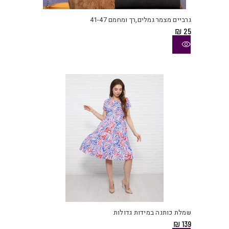
זה
יש
גרביים מצמר גמלים,רך ומחמם 41-47
מספ
₪
25
סוגי
ניתן
לבחו
את
האפש
בעמו
המוצ
למוצ
זה
יש
שמלת כותנה במידות גדולות
מספ
₪
139
סוגי