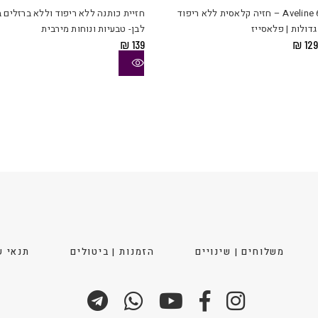
יש
Aveline 660710 – חזיה קלאסית ללא ריפוד
חזיית כותנה ללא ריפוד וללא ברזלים 
מספר
גדולות | פלאסייז
לבן- טבעיות ונוחות מירבית
סוגים.
מחיר
המחיר
₪
139
₪
129
ניתן
מקורי
הנוכחי
יה:
הוא:
לבחור
₪ 129.
₪ 169
את
ויות
האפשרויות
בעמוד
המוצר
משלוחים | שינויים
הזמנות | ביטולים
תנאי ש