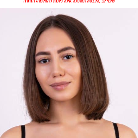
שימי לב ,הלבשה תחתונה אינה ניתנת להחלפה/ החזרה