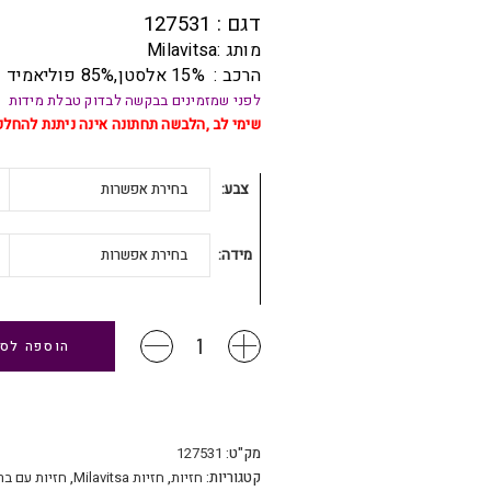
היה:
הוא:
דגם : 127531
מותג :Milavitsa
₪ 129.
₪ 169.
הרכב : 15% אלסטן,85% פוליאמיד
לפני שמזמינים בבקשה לבדוק טבלת מידות
שימי לב ,הלבשה תחתונה אינה ניתנת להחל
צבע
בחירת אפשרות
מידה
בחירת אפשרות
Milavitsa
הוספה לס
127531
–
חזיה
קלאסית
ללא
מק"ט:
127531
ריפוד
קטגוריות:
חזיות
,
חזיות Milavitsa
,
חזיות עם בר