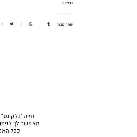
גדולות
במידות
גדולות
|
פלאסייז
שתף מוצר
כמות
חזיה "בלקונט" 
מאפשר לך לפתוח 
ככל האפש