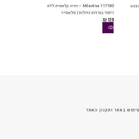
יש
יש
בצבע
Milavitsa 117180 – חזיה קלאסית ללא
מספר
מספר
ריפוד במידות גדולות | פלאסייז
סוגים.
סוגים.
₪
129
ניתן
ניתן
לבחור
לבחור
את
את
האפשרויות
האפשרויות
בעמוד
בעמוד
המוצר
המוצר
ימוש באתר ותקנון האתר