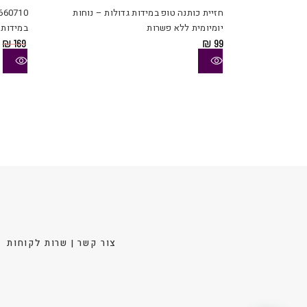
יש
חזיית כותנה טופ במידות גדולות – נוחות
מספר
יומיומית ללא פשרות
במידות 
סוגים.
ה
₪
169
₪
99
ניתן
ה
לבחור
ה
.
את
האפשר
בעמוד
המוצר
צור קשר | שרות לקוחות