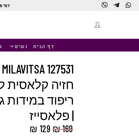
דמי מ
חנות
דף הבית
נשים
ג
531 –
חזיה קלאסית ל
ריפוד במידות ג
| פלאסייז
המחיר
המחיר
₪
129
₪
169
המקורי
הנוכחי