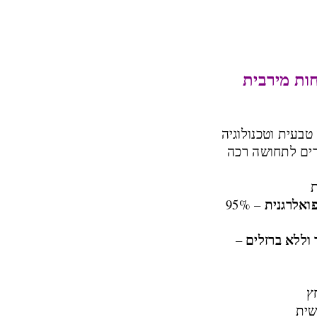
חות מירבית
בעית וטכנולוגיה
פרים לתחושה רכה
ת
ואלרגנית
– 95%
 וללא ברזלים
–
ץ
שית