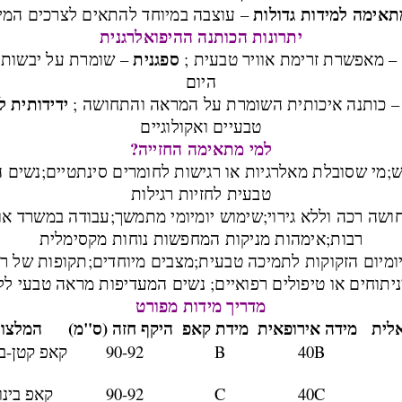
תאימה למידות גדולות
– עוצבה במיוחד להתאים לצרכים המי
יתרונות הכותנה ההיפואלרגנית
ספגנית
– מאפשרת זרימת אוויר טבעית ;
– שומרת על יבשות ו
היום
ידידותית ל
 כותנה איכותית השומרת על המראה והתחושה ;
טבעיים ואקולוגיים
למי מתאימה החזייה?
ש;
מי שסובלת מאלרגיות או רגישות לחומרים סינתטיים;
נשים 
טבעית לחזיות רגילות
שה רכה וללא גירוי;
שימוש יומיומי מתמשך;
עבודה במשרד או
רבות;
אימהות מניקות המחפשות נוחות מקסימלית
ומיום הזקוקות לתמיכה טבעית;
מצבים מיוחדים;
תקופות של רג
תוחים או טיפולים רפואיים;
נשים המעדיפות מראה טבעי ללא
מדריך מידות מפורט
אלית
מידה אירופאית
מידת קאפ
היקף חזה (ס"מ)
המלצו
40B
B
90-92
קאפ קטן-בינ
40C
C
90-92
קאפ בינונ