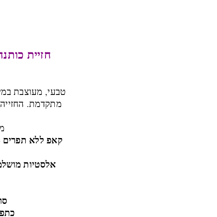
חזיית כותנה
טבעי, מעוצבת במי
מתקדמת. החזייה פ
מה
קאפ ללא תפרים
–
אלסטיות מושל
סר
כתפי