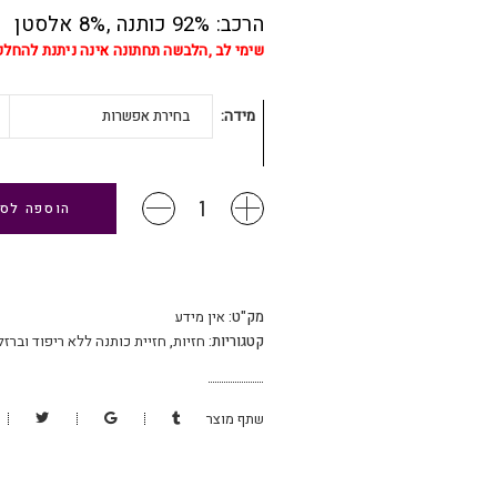
הרכב: 92% כותנה ,8% אלסטן
שימי לב ,הלבשה תחתונה אינה ניתנת להחל
מידה
בחירת אפשרות
חזיית
הוספה לס
כותנה
ללא
ריפוד
וללא
מק"ט:
ברזלים
אין מידע
בצבע
קטגוריות:
חזיות
,
חזיית כותנה ללא ריפוד וברזל
לבן-
טבעיות
ונוחות
שתף מוצר
מירבית
כמות