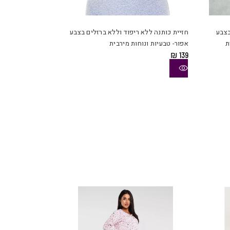
למוצר
למוצר
זה
זה
יש
יש
בצבע
חזיית כותנה ללא ריפוד וללא ברזלים בצבע
מספר
מספר
ת
אפור- טבעיות ונוחות מירבית
סוגים.
סוגים.
₪
139
ניתן
ניתן
לבחור
לבחור
את
את
האפשרויות
האפשרויות
בעמוד
בעמוד
המוצר
המוצר