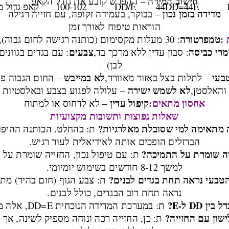
חישוב המידה
– ההפרש קובע את גודל הקאפ
44DD=44E
DD/E
100-102
קאפ גדול מ
מדידה בזמן נכון
– בבוקר, בעמידה זקופה, עם חזייה רגילה
הוראות טיפוח לאורך זמן
:
טמפרטורה
: 30 מעלות מקסימום (כותנה רגישה לחום גבוה),
מרי כביסה
צבעים
: סבון עדין ללא מרכך בד,
: עם בגדים בגוונים 
לבן)
טבעי
לא במייבש
– לתלות בצל באזור מאוורר,
– החום הגבוה פו
לא לשמש ישירה
והאלסטן,
– עלולה לפגוע בצבע ובאלסטיות
אחסון מתאים:
קיפול עדין
– לא לדחוס או למתוח
שאלות נפוצות ותשובות מקצועיות
 מתאימה למי שסובלת מאלרגיות?
ת: בהחלט. הכותנה ההיפוא
הברזלים הופכים אותה לאידיאלית לעור רגיש.
יה שומרת על התמיכה?
ת: עם טיפול נכון, החזייה שומרת על 
למשך 8-12 חודשים בשימוש יומיומי.
טבעי נראה תחת בגדים לבנים?
ת: צבע הגוף (חום בהיר) מתו
נראה תחת רוב הבגדים, כולל לבנים.
 DD ל-E?
ת: במערכת המדידה הנוכחית DD=E, אלה מידות זהות.
שון עם החזייה?
ת: כן, החזייה רכה ונוחה מספיק לשינה, אך 