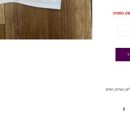
פה/ החזרה
ל
ים
,
נערות
,
נשים