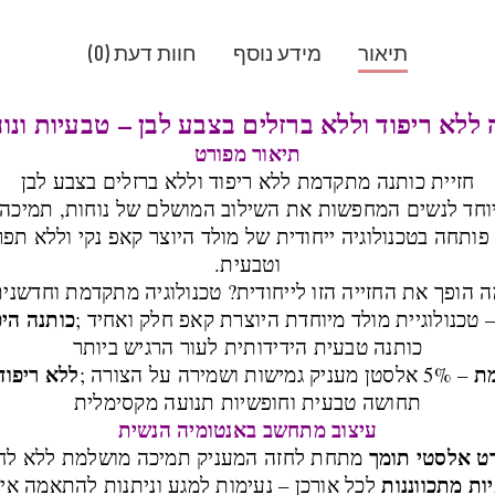
תיאור
מידע נוסף
חוות דעת (0)
 ללא ריפוד וללא ברזלים בצבע לבן – טבעיות ונו
תיאור מפורט
חזיית כותנה מתקדמת ללא ריפוד וללא ברזלים בצבע לבן
וחד לנשים המחפשות את השילוב המושלם של נוחות, תמיכה ט
ותחה בטכנולוגיה ייחודית של מולד היוצר קאפ נקי וללא ת
וטבעית.
 הופך את החזייה הזו לייחודית?
טכנולוגיה מתקדמת וחדשני
כותנה היפ
 טכנולוגיית מולד מיוחדת היוצרת קאפ חלק ואחיד ;
כותנה טבעית הידידותית לעור הרגיש ביותר
מת
ללא ריפוד
– 5% אלסטן מעניק גמישות ושמירה על הצורה ;
תחושה טבעית וחופשיות תנועה מקסימלית
עיצוב מתחשב באנטומיה הנשית
ט אלסטי תומך
מתחת לחזה המעניק תמיכה מושלמת ללא לח
ות מתכווננות
לכל אורכן – נעימות למגע וניתנות להתאמה אי