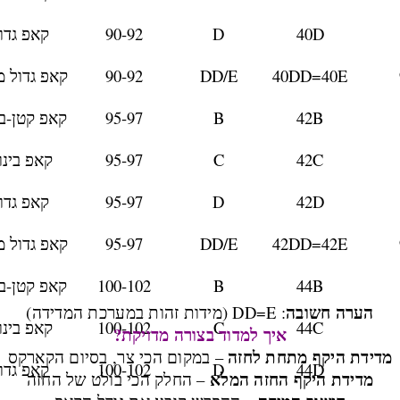
40D
D
90-92
קאפ גדו
40DD=40E
DD/E
90-92
קאפ גדול מ
42B
B
95-97
קאפ קטן-בינ
42C
C
95-97
קאפ בינונ
42D
D
95-97
קאפ גדו
42DD=42E
DD/E
95-97
קאפ גדול מ
44B
B
100-102
קאפ קטן-בינ
הערה חשובה
: DD=E (מידות זהות במערכת המדידה)
44C
C
100-102
קאפ בינונ
איך למדוד בצורה מדויקת?
מדידת היקף מתחת לחזה
– במקום הכי צר, בסיום הקארקס
44D
D
100-102
קאפ גדו
מדידת היקף החזה המלא
– החלק הכי בולט של החזה