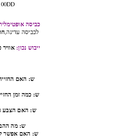
100DD
כביסה אופטימלית 
חו
לכביסה עדינה,
ייבוש נכון:
אוויר 
ש: האם החזייה
ש: כמה זמן החזי
ש: האם הצבע ה
ש: מה ההבדל בין
ש: האם אפשר לי