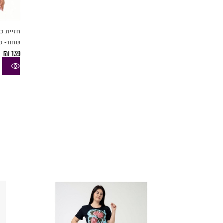
חזיית כ
שחור- ט
₪
139