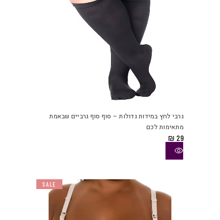
למוצ
זה
יש
גרבי לחץ במידות גדולות – סוף סוף גרביים שבאמת
מספ
מתאימות לכם
סוגי
₪
29
ניתן
לבחו
את
האפש
SALE
בעמו
המוצ