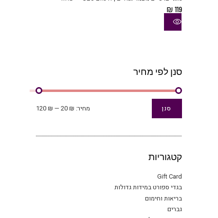
מספ
₪
119
סוגי
ניתן
לבחו
את
האפש
בעמו
סנן לפי מחיר
המוצ
מחיר
מחיר
מחיר:
₪ 20
—
₪ 120
סנן
מינימלי
מקסימלי
קטגוריות
Gift Card
בגדי ספורט במידות גדולות
בריאות וחימום
גברים