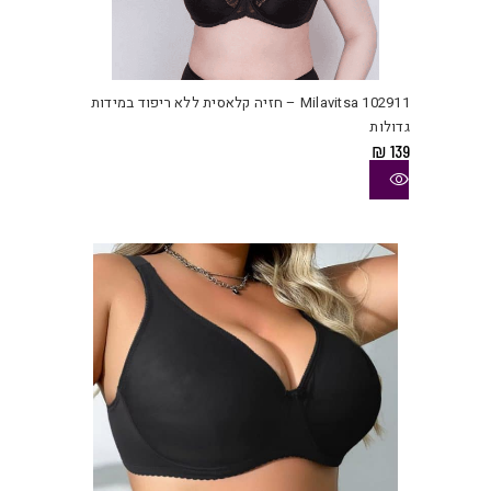
למוצ
זה
יש
Milavitsa 102911 – חזיה קלאסית ללא ריפוד במידות
מספ
גדולות
סוגי
₪
139
ניתן
לבחו
את
האפש
בעמו
המוצ
למוצ