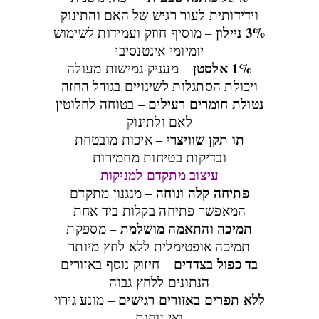
וידידותית לעור רגיש של האם והתינוק
3% ניילון
– מוסיף חוזק ועמידות לשימוש
יומיומי אינטנסיבי
1% אלסטן
– מעניק גמישות מעולה
ויכולת הסתגלות לשינויים בגודל החזה
נטולת חומרים רעילים
– בטוחה לחלוטין
לאם ולתינוק
תו תקן שוויצרי
– איכות מובטחת
ובדיקות בטיחות מחמירות
עיצוב מתקדם למניקות
פתיחה קלה ונוחה
– מנגנון מתקדם
המאפשר פתיחה בקלות ביד אחת
תמיכה והתאמה מושלמת
– מספקת
תמיכה אופטימלית ללא לחץ מיותר
בד כפול בצדדים
– חיזוק נוסף באזורים
הנתונים ללחץ גבוה
ללא תפרים באזורים רגישים
– מונע גירוי
ואי נוחות