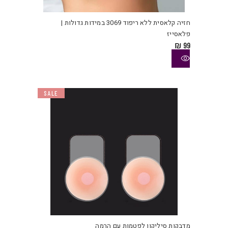
זה
יש
חזיה קלאסית ללא ריפוד 3069 במידות גדולות |
מספ
פלאסייז
סוגי
₪
99
ניתן
לבחו
את
האפש
SALE
בעמו
המוצ
מדבקות סיליקון לפטמות עם הרמה