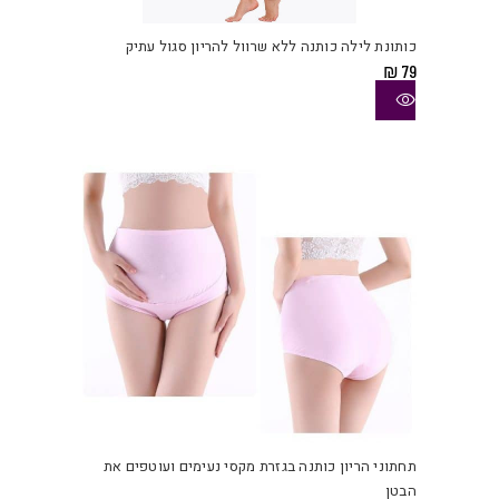
זה
יש
כותונת לילה כותנה ללא שרוול להריון סגול עתיק
מספ
₪
79
סוגי
ניתן
לבחו
את
האפש
בעמו
המוצ
למוצ
זה
יש
תחתוני הריון כותנה בגזרת מקסי נעימים ועוטפים את
מספ
הבטן