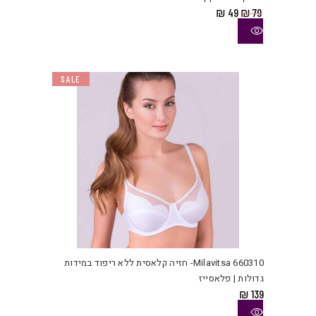
המחיר
המחיר
₪
49
₪
79
המקורי
הנוכחי
היה:
הוא:
₪ 49.
₪ 79.
SALE
למוצ
זה
יש
Milavitsa 660310- חזיה קלאסית ללא ריפוד במידות
מספ
גדולות | פלאסייז
סוגי
₪
139
ניתן
לבחו