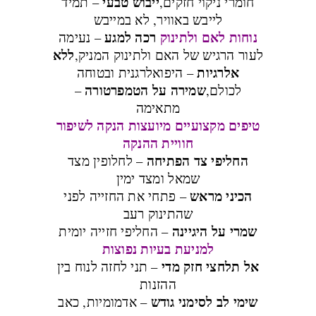
ייבוש טבעי
חומרי ניקוי חזקים,
– תמיד
לייבש באוויר, לא במייבש
נוחות לאם ולתינוק
רכה למגע
– נעימה
ללא
לעור הרגיש של האם ולתינוק המניק,
אלרגיות
– היפואלרגנית ובטוחה
שמירה על הטמפרטורה
לכולם,
–
מתאימה
טיפים מקצועיים מיועצות הנקה
לשיפור
חוויית ההנקה
החליפי צד הפתיחה
– לחלופין מצד
שמאל ומצד ימין
הכיני מראש
– פתחי את החזייה לפני
שהתינוק רעב
שמרי על היגיינה
– החליפי חזייה יומית
למניעת בעיות נפוצות
אל תלחצי חזק מדי
– תני לחזה לנוח בין
ההזנות
שימי לב לסימני גודש
– אדמומיות, כאב