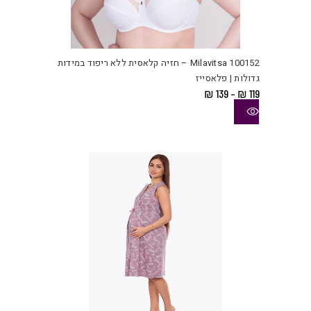
למוצ
זה
יש
Milavitsa 100152 – חזיה קלאסית ללא ריפוד במידות
מספ
גדולות | פלאסייז
סוגי
טווח
₪
139
–
₪
119
ניתן
מחירים:
לבחו
עד
את
האפש
בעמו
המוצ
למוצ