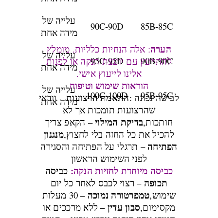
עלייה של
90C-90D
85B-85C
מידה אחת
הערה
: אלה הנחיות כלליות. מומלץ
עלייה של
95C-95D
90B-90C
להתייעץ עם יועצת הנקה או לפנות
מידה אחת
אלינו לייעוץ אישי.
הוראות שימוש וטיפוח
עלייה של
100C-100D
95B-95C
התאמת הרצועות
לבישה נכונה :
– וודאי
מידה אחת
שהרצועות תומכות אך לא
בדיקת המילוי
חותכות,
– הקאפ צריך
מנגנון
להכיל את כל החזה בלי לחצוץ,
הפתיחה
– תרגלי על הפתיחה והסגירה
לפני השימוש הראשון
כביסה מיוחדת לחזיות הנקה:
כביסה
תכופה
– רצוי לכבס לאחר כל יום
טמפרטורה נמוכה
שימוש,
– 30 מעלות
סבון עדין
מקסימום,
– ללא מרככים או