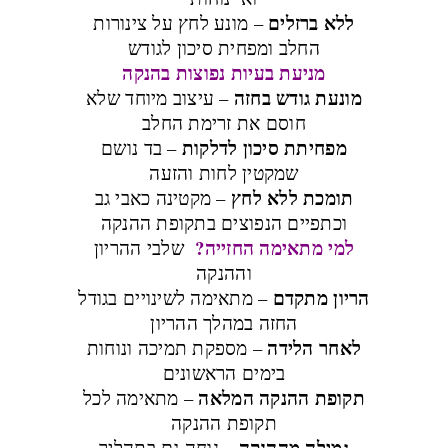
ללא ברזלים
– מונע לחץ על צינורות
החלב ומפחית סיכון לגודש
מניעת בעיות נפוצות בהנקה
מונעת גודש בחזה
– עיצוב מיוחד שלא
חוסם את זרימת החלב
מפחיתת סיכון לדלקות
– בד נושם
שמקטין לחות והזעה
תומכת ללא לחץ
– מקטינה כאבי גב
וכתפיים הנפוצים בתקופת ההנקה
למי מתאימה החזייה?
שלבי ההריון
וההנקה
הריון מתקדם
– מתאימה לשינויים בגודל
החזה במהלך ההריון
לאחר הלידה
– מספקת תמיכה ונוחות
בימים הראשונים
תקופת ההנקה המלאה
– מתאימה לכל
תקופת ההנקה
גמילה מההנקה
– נוחה גם בתהליך