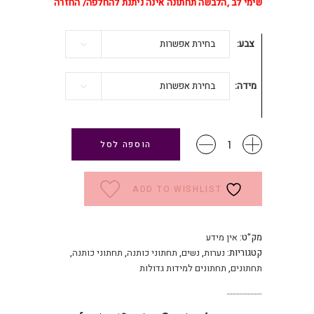
שימי לב ,הלבשה תחתונה אינה ניתנת להחלפה/ החזרה
צבע
בחירת אפשרות
מידה
בחירת אפשרות
תחתוני
הוספה לסל
כותנה
פרמיום
עם
ADD TO WISHLIST
תמיכה
בבטן
כמות
מק"ט:
אין מידע
קטגוריות:
נערות
,
נשים
,
תחתוני כותנה
,
תחתוני כותנה
,
תחתונים
,
תחתונים למידות גדולות