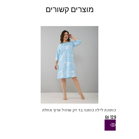
מוצרים קשורים
למוצ
זה
יש
כותונת לילה כותנה בד דק שרוול ארוך תחלת
מספ
₪
129
סוגי
ניתן
לבחו