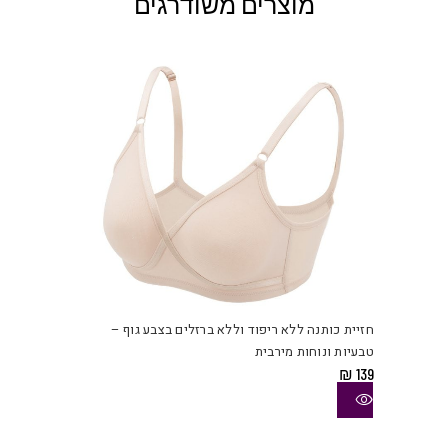
מוצרים משודרגים
למוצ
זה
יש
חזיית כותנה ללא ריפוד וללא ברזלים בצבע גוף –
מספ
טבעיות ונוחות מירבית
סוגי
₪
139
ניתן
לבחו
את