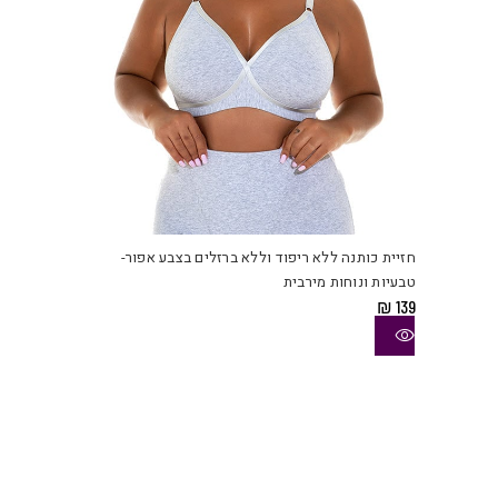
למוצ
זה
יש
חזיית כותנה ללא ריפוד וללא ברזלים בצבע אפור-
מספ
טבעיות ונוחות מירבית
סוגי
₪
139
ניתן
לבחו
את
האפש
בעמו
המוצ