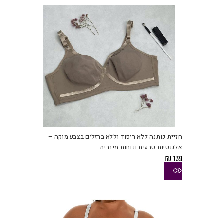
האפש
בעמו
המוצ
למוצ
זה
יש
חזיית כותנה ללא ריפוד וללא ברזלים בצבע מוקה –
מספ
אלגנטיות טבעית ונוחות מירבית
סוגי
₪
139
ניתן
לבחו
את
האפש
בעמו
המוצ