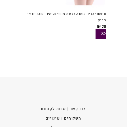
זה
יש
תחתוני הריון כותנה בגזרת מקסי נעימים ועוטפים את
מספ
הבטן
סוגי
₪
29
ניתן
לבחו
את
האפש
בעמו
המוצ
צור קשר | שרות לקוחות
משלוחים | שינויים