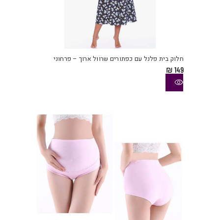
למוצ
זה
יש
חלוק בית פלנל עם כפתורים שרוול ארוך – פרחוני
מספ
₪
149
סוגי
ניתן
לבחו
את
האפש
בעמו
המוצ
למוצ