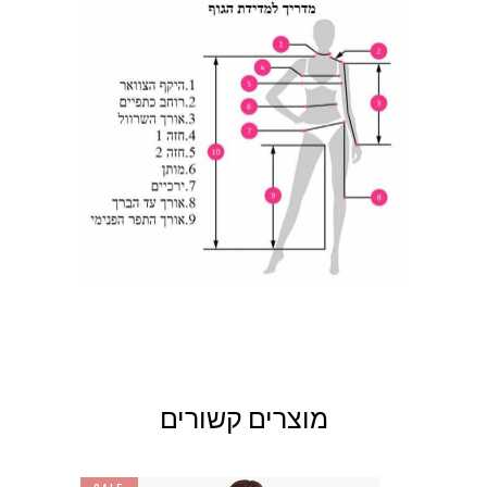
138-
150-154
118-122
10XL
142
142-
154-158
122-126
11XL
146
146-
158-162
126-130
12XL
150
מוצרים קשורים