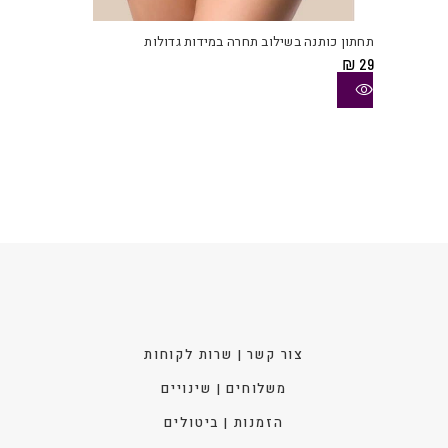
זה
יש
תחתון כותנה בשילוב תחרה במידות גדולות
מספ
₪
29
סוגי
ניתן
לבחו
את
האפש
בעמו
המוצ
צור קשר | שרות לקוחות
משלוחים | שינויים
הזמנות | ביטולים