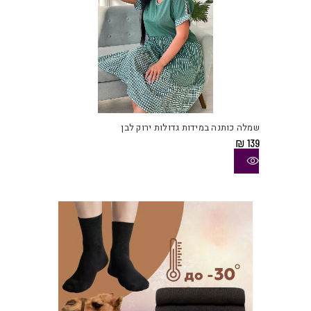
למוצ
זה
יש
שמלה כותנה במידות גדולות ירוק לבן
מספ
₪
139
סוגי
ניתן
לבחו
את
האפש
בעמו
המוצ