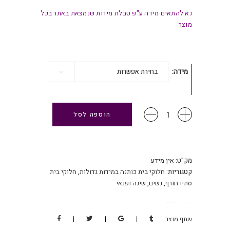
נא להתאים מידה ע"פ טבלת מידות שנמצאת באתר בכל
מוצר
מידה
בחירת אפשרות
חלוק
הוספה לסל
בית
כותנה
עם
צווארון
מק"ט:
אין מידע
רוכסן
קטגוריות:
חלוקי בית כותנה במידות גדולות
,
חלוקי בית
שרוול
סתיו חורף
,
נשים
,
שינה ופנאי
ארוך
-
סגול
שתף מוצר
פרחים