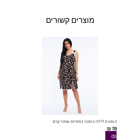
מוצרים קשורים
למוצ
זה
יש
כותונת לילה כותנה כתפיות שחור קרם
מספ
₪
119
סוגי
ניתן