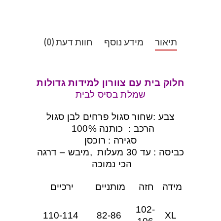
כמות
תיאור
מידע נוסף
חוות דעת (0)
חלוק בית עם צוורון למידות גדולות
שמלת בסיס לבית
צבע :שחור סגול פרחים לבן סגול
הרכב : כותנה 100%
סגירה : רוכסן
כביסה : עד 30 מעלות ,מיבש – דרגה
הכי נמוכה
מידה
חזה
מותניים
ירכיים
102-
110-114
82-86
XL