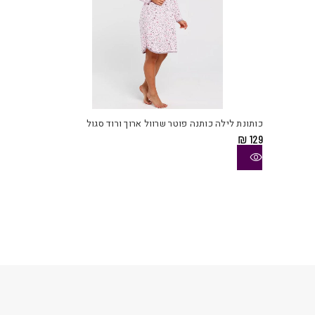
למוצ
זה
יש
כותונת לילה כותנה פוטר שרוול ארוך ורוד סגול
מספ
₪
129
סוגי
ניתן
לבחו
את
האפש
בעמו
המוצ