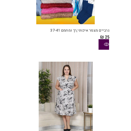
למוצ
זה
יש
גרביים מצמר איכותי,רך ומחמם 37-41
מספ
₪
25
סוגי
ניתן
לבחו
את
האפש
בעמו
המוצ