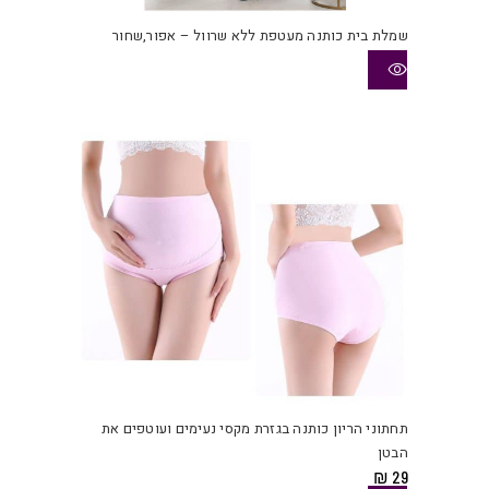
שמלת בית כותנה מעטפת ללא שרוול – אפור,שחור
למוצ
זה
יש
תחתוני הריון כותנה בגזרת מקסי נעימים ועוטפים את
מספ
הבטן
סוגי
₪
29
ניתן