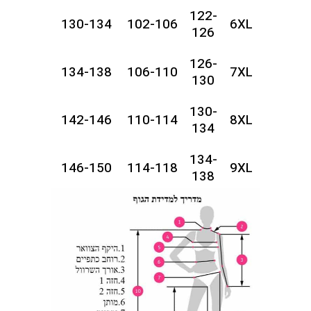
122-
130-134
102-106
6XL
126
126-
134-138
106-110
7XL
130
130-
142-146
110-114
8XL
134
134-
146-150
114-118
9XL
138
138-
150-154
118-122
10XL
142
142-
154-158
122-126
11XL
146
146-