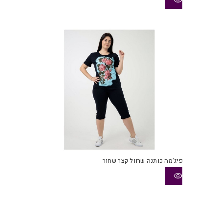
ניתן
לבחו
את
האפש
בעמו
המוצ
פיג'מה כותנה שרוול קצר שחור