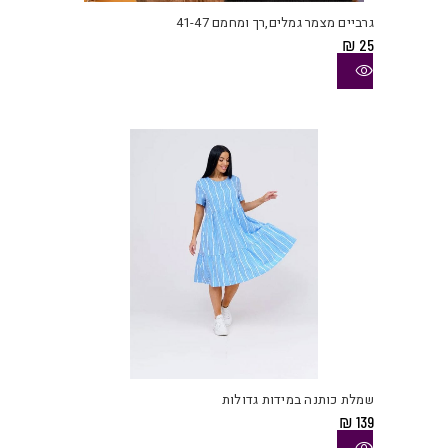
יש
גרביים מצמר גמלים,רך ומחמם 41-47
מספ
₪
25
סוגי
ניתן
לבחו
את
האפש
בעמו
המוצ
למוצ
זה
יש
שמלת כותנה במידות גדולות
מספ
₪
139
סוגי