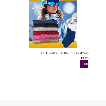
המוצ
למוצ
זה
יש
גרביים מצמר איכותי,רך ומחמם 37-41
מספ
₪
25
סוגי
ניתן
לבחו
את
האפש
בעמו
המוצ