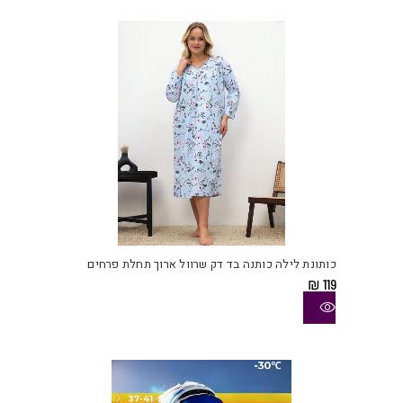
את
האפש
בעמו
המוצ
למוצ
זה
יש
כותונת לילה כותנה בד דק שרוול ארוך תחלת פרחים
מספ
₪
119
סוגי
ניתן
לבחו
את
האפש
בעמו