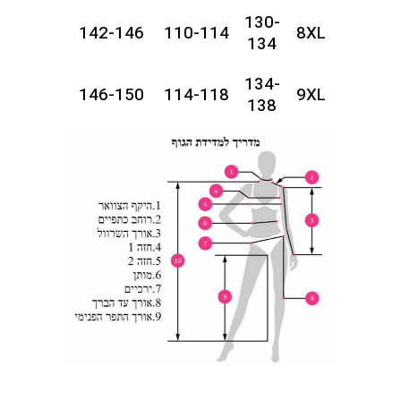
130-
142-146
110-114
8XL
134
134-
146-150
114-118
9XL
138
138-
150-154
118-122
10XL
142
142-
154-158
122-126
11XL
146
146-
158-162
126-130
12XL
150