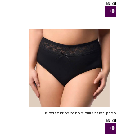
₪
29
ניתן
לבחו
את
האפש
בעמו
המוצ
למוצ
זה
יש
תחתון כותנה בשילוב תחרה במידות גדולות
מספ
₪
29
סוגי
ניתן
לבחו