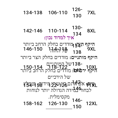
126-
134-138
106-110
7XL
130
130-
142-146
110-114
8XL
134
איך למדוד נכון:
היקף חזה:
מודדים בחלק הרחב ביותר
134-
146-150
114-118
9XL
של החזה
138
היקף מותניים:
מודדים בחלק הצר ביותר
138-
של המותניים
150-154
118-122
10XL
142
היקף ירכיים:
מודדים בחלק הרחב ביותר
של הירכיים
142-
טיפ:
אם אתם בין שתי מידות, מומלץ
154-158
122-126
11XL
146
לבחור במידה הגדולה יותר לנוחות
מקסימלית.
146-
158-162
126-130
12XL
150