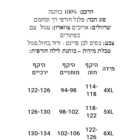
הרכב:
100% כותנה
סוג הבד:
פלנל חורפי רך ומחמם
שרוולים:
צווארון:
ארוכים
עגול עם
כפתורים
צבע:
בסיס לבן פרינט : ורוד,כחול,סגול
טבלת מידות – כותנת לילה חורפית:
היקף
היקף
היקף
מידה
חזה
מותניים
ירכיים
114-
122-126
94-98
4XL
118
118-
126-130
98-102
5XL
122
122-
130-134
102-106
6XL
126