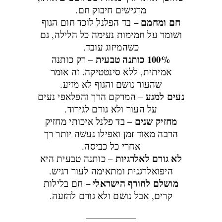
מרגישים חיבוק חם.
חם ומחמם
– בד הפלנל לוכד חום הגוף
ושומר על חמימות נעימה כל הלילה, גם
כשהמיזוג עובד.
100% כותנה טבעית
– רק כותנה
אמיתית, ללא סינטטיקה. זה אומר
שהעור נושם והגוף לא מזיע.
נעים למגע
– המרקם הרך והפלאפי נעים
על העור ולא גורם לגירוד.
מחזיק שנים
– בד פלנל איכותי מחזיק
הרבה מאוד זמן ואפילו נעשה יותר רך
אחרי כל כביסה.
לא גורם לאלרגיות
– כותנה טבעית היא
היפואלרגנית ומתאימה לעור רגיש.
מושלם לחורף הישראלי
– חם בלילות
קרים, אבל נושם ולא גורם להזעה.