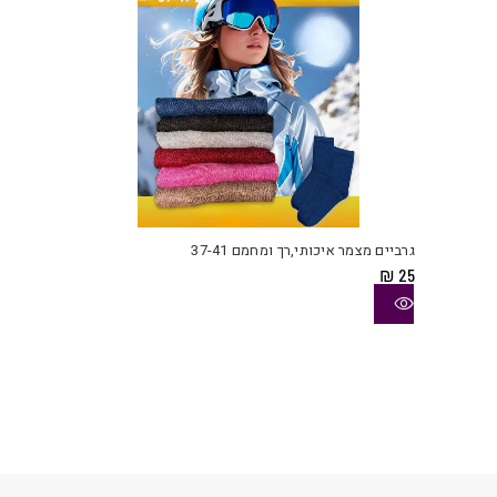
המוצ
למוצ
זה
יש
גרביים מצמר איכותי,רך ומחמם 37-41
מספ
₪
25
סוגי
ניתן
לבחו
את
האפש
בעמו
המוצ