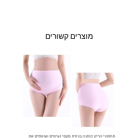
מוצרים קשורים
למוצ
זה
יש
תחתוני הריון כותנה בגזרת מקסי נעימים ועוטפים את