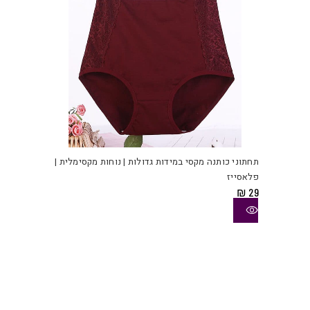
המוצ
למוצ
זה
יש
תחתוני כותנה מקסי במידות גדולות | נוחות מקסימלית |
מספ
פלאסייז
סוגי
₪
29
ניתן
לבחו
את
האפש
בעמו
המוצ