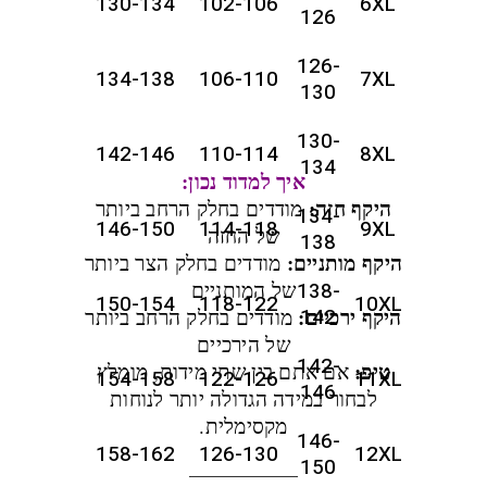
130-134
102-106
6XL
126
126-
134-138
106-110
7XL
130
130-
142-146
110-114
8XL
134
איך למדוד נכון:
היקף חזה:
מודדים בחלק הרחב ביותר
134-
146-150
114-118
9XL
של החזה
138
היקף מותניים:
מודדים בחלק הצר ביותר
138-
של המותניים
150-154
118-122
10XL
142
היקף ירכיים:
מודדים בחלק הרחב ביותר
של הירכיים
142-
טיפ:
אם אתם בין שתי מידות, מומלץ
154-158
122-126
11XL
146
לבחור במידה הגדולה יותר לנוחות
מקסימלית.
146-
158-162
126-130
12XL
150