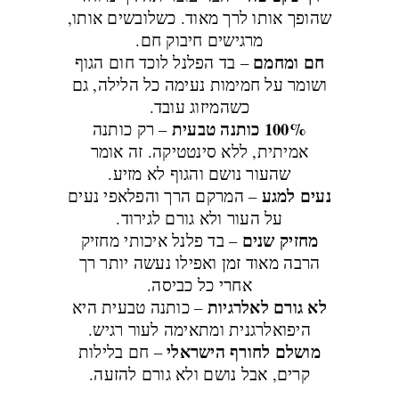
שהופך אותו לרך מאוד. כשלובשים אותו,
מרגישים חיבוק חם.
חם ומחמם
– בד הפלנל לוכד חום הגוף
ושומר על חמימות נעימה כל הלילה, גם
כשהמיזוג עובד.
100% כותנה טבעית
– רק כותנה
אמיתית, ללא סינטטיקה. זה אומר
שהעור נושם והגוף לא מזיע.
נעים למגע
– המרקם הרך והפלאפי נעים
על העור ולא גורם לגירוד.
מחזיק שנים
– בד פלנל איכותי מחזיק
הרבה מאוד זמן ואפילו נעשה יותר רך
אחרי כל כביסה.
לא גורם לאלרגיות
– כותנה טבעית היא
היפואלרגנית ומתאימה לעור רגיש.
מושלם לחורף הישראלי
– חם בלילות
קרים, אבל נושם ולא גורם להזעה.