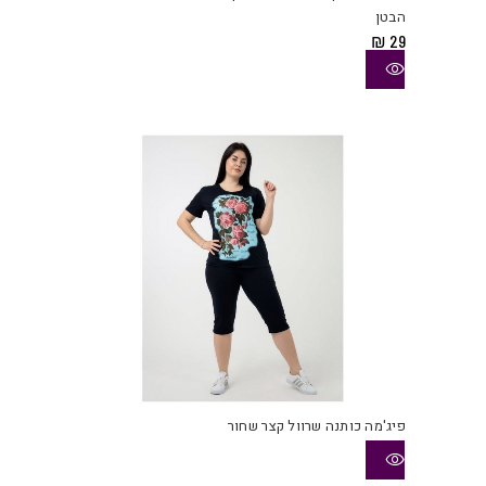
מספ
הבטן
סוגי
₪
29
ניתן
לבחו
את
האפש
בעמו
המוצ
פיג'מה כותנה שרוול קצר שחור