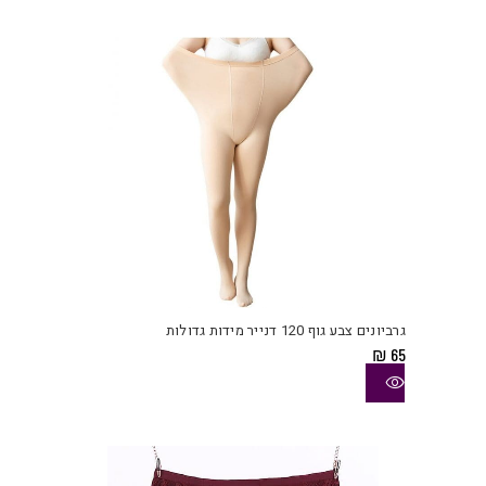
למוצ
זה
יש
גרביונים צבע גוף 120 דנייר מידות גדולות
מספ
₪
65
סוגי
ניתן
לבחו
את
האפש
בעמו