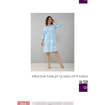
ניתן
לבחו
את
האפש
בעמו
המוצ
למוצ
זה
יש
כותונת לילה כותנה בד דק שרוול ארוך תחלת
מספ
₪
129
סוגי
ניתן
לבחו
את
SALE
האפש