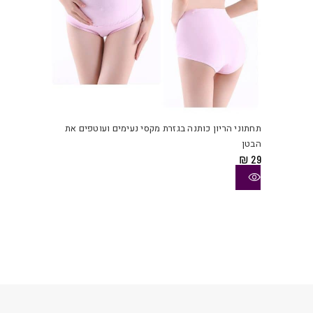
למוצ
זה
יש
תחתוני הריון כותנה בגזרת מקסי נעימים ועוטפים את
מספ
הבטן
סוגי
₪
29
ניתן
לבחו
את
האפש
בעמו
המוצ