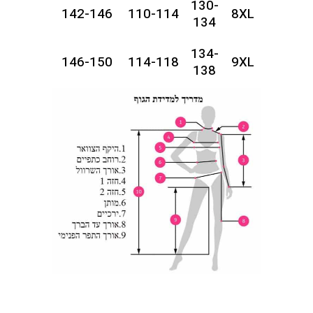
130-
142-146
110-114
8XL
134
134-
146-150
114-118
9XL
138
138-
150-154
118-122
10XL
142
142-
154-158
122-126
11XL
146
146-
158-162
126-130
12XL
150