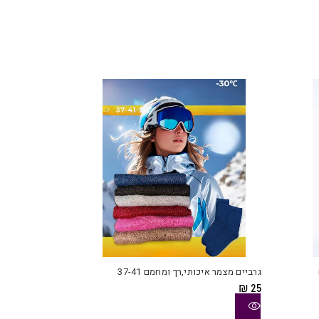
למוצר
למוצר
זה
זה
יש
יש
גרביים מצמר איכותי,רך ומחמם 37-41
מספר
מספר
₪
25
סוגים.
סוגים.
ניתן
ניתן