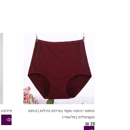
למוצר
זה
יש
תחתוני כותנה מקסי במידות גדולות | נוחות
פיג'מה 
מספר
מקסימלית | פלאסייז
סוגים.
₪
29
ניתן