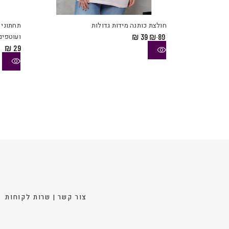
זה
יש
חולצת כותנה מידות גדולות
תחתוני 
מספר
המחיר
המחיר
89
₪
39
₪
ועוטפים
סוגים.
המקורי
הנוכחי
₪
29
היה:
הוא:
ניתן
₪ 39.
₪ 89.
לבחור
את
האפשר
בעמוד
המוצר
צור קשר | שרות לקוחות