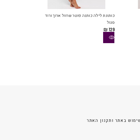
זה
זה
יש
יש
כותונת לילה כותנה פוטר שרוול ארוך ורוד
מספר
מספר
סגול
סוגים.
סוגים.
₪
129
ניתן
ניתן
לבחור
לבחור
את
את
האפשרויות
האפשרויות
בעמוד
בעמוד
המוצר
המוצר
ימוש באתר ותקנון האתר