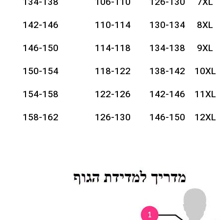
134-138
106-110
126-130
7XL
142-146
110-114
130-134
8XL
146-150
114-118
134-138
9XL
150-154
118-122
138-142
10XL
154-158
122-126
142-146
11XL
158-162
126-130
146-150
12XL