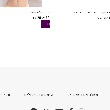
זה
יש
הריון כותנה בגזרת מקסי נעימים
גוזיה ללא תפר
מספר
המחיר
המחיר
 את הבטן
49
₪
29
₪
סוגים.
המקורי
הנוכחי
ניתן
היה:
הוא:
₪ 29.
₪ 49.
לבחור
את
ויות
האפשרויות
בעמוד
המוצר
משלוחים | שינויים
הזמנות | ביטולים
תנאי ש