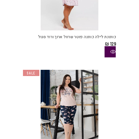
למוצ
זה
יש
כותונת לילה כותנה פוטר שרוול ארוך ורוד סגול
מספ
₪
129
סוגי
ניתן
לבחו
את
SALE
האפש
בעמו
המוצ
למוצ