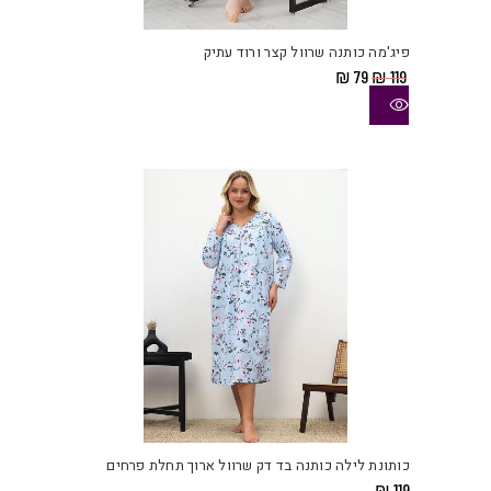
זה
יש
פיג'מה כותנה שרוול קצר ורוד עתיק
מספ
המחיר
המחיר
₪
79
₪
119
סוגי
המקורי
הנוכחי
היה:
הוא:
ניתן
₪ 79.
₪ 119.
לבחו
את
האפש
בעמו
המוצ
למוצ
זה
יש
כותונת לילה כותנה בד דק שרוול ארוך תחלת פרחים
מספ
₪
119