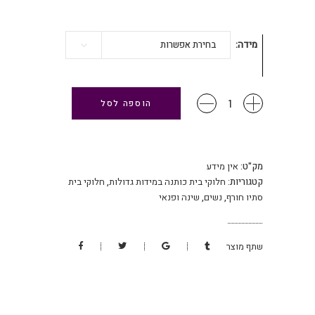
מידה
בחירת אפשרות
שמלת
הוספה לסל
בית
כותנה
עם
רוכסן
מק"ט:
אין מידע
שרוול
קטגוריות:
חלוקי בית כותנה במידות גדולות
,
חלוקי בית
ארוך
סתיו חורף
,
נשים
,
שינה ופנאי
-
חום
כמות
שתף מוצר