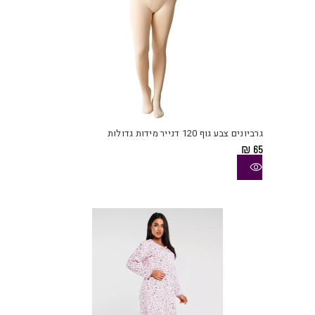
למוצ
זה
יש
גרביונים צבע גוף 120 דנייר מידות גדולות
מספ
₪
65
סוגי
ניתן
לבחו
את
האפש
בעמו
המוצ