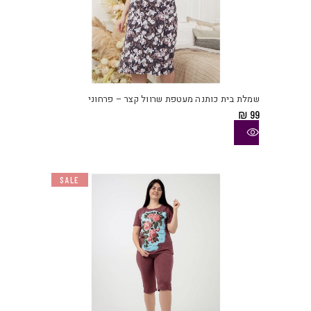
למוצ
זה
יש
שמלת בית כותנה מעטפת שרוול קצר – פרחוני
מספ
₪
99
סוגי
ניתן
לבחו
את
SALE
האפש
בעמו
המוצ