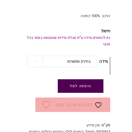
היה:
הוא:
₪ 99.
₪ 129.
הרכב: 100% כותנה
חיסול
נא להתאים מידה ע"פ טבלת מידות שנמצאת באתר בכל
מוצר
מידה
בחירת אפשרות
הוספה לסל
ADD TO WISHLIST
מק"ט:
אין מידע
קטגוריות:
חיסול
,
כותנות לילה במידות גדולות
,
כותנות