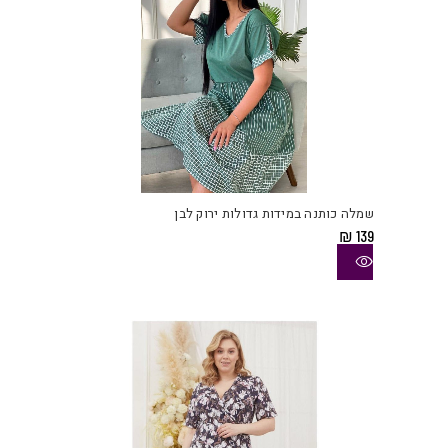
למוצ
זה
יש
שמלה כותנה במידות גדולות ירוק לבן
מספ
₪
139
סוגי
ניתן
לבחו
את
האפש
בעמו
המוצ