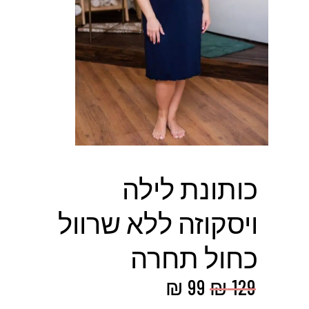
כותונת לילה
ויסקוזה ללא שרוול
כחול תחרה
המחיר
המחיר
₪
99
₪
129
המקורי
הנוכחי