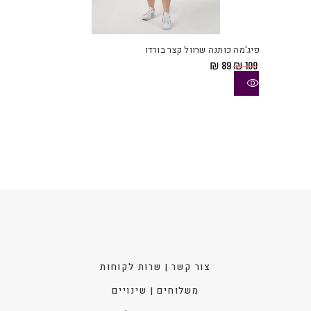
למוצ
זה
יש
פיג'מה כותנה שרוול קצר בורדו
מספ
המחיר
המחיר
₪
89
₪
109
סוגי
המקורי
הנוכחי
היה:
הוא:
ניתן
₪ 89.
₪ 109.
לבחו
את
האפש
בעמו
המוצ
צור קשר | שרות לקוחות
משלוחים | שינויים