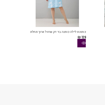
למוצר
למוצר
זה
זה
יש
יש
כותונת לילה כותנה בד דק שרוול ארוך תחלת
מספר
מספר
₪
129
סוגים.
סוגים.
ניתן
ניתן
לבחור
לבחור
את
את
האפשרויות
האפשרויות
בעמוד
בעמוד
המוצר
המוצר