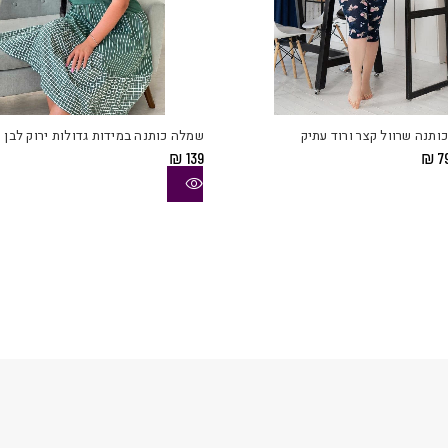
למוצר
זה
יש
כותנה שרוול קצר ורוד עתיק
שמלה כותנה במידות גדולות ירוק לבן
מספר
מחיר
המחיר
₪
139
₪
7
סוגים.
מקורי
הנוכחי
יה:
הוא:
ניתן
₪ 79.
₪ 11
לבחור
את
ויות
האפשרויות
בעמוד
המוצר