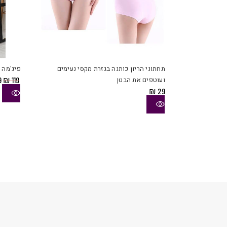
למוצר
זה
יש
תחתוני הריון כותנה בגזרת מקסי נעימים
פיג'מה 
מספר
ה
ועוטפים את הבטן
119
₪
9
סוגים.
ה
₪
29
ניתן
ה
9.
לבחור
את
האפשר
בעמוד
המוצר