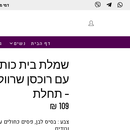
דמי מ
חנות
דף הבית
נשים
ג
שמלת בית כות
עם רוכסן שרוול
– תחלת
₪
109
צבע : בסיס לבן, פסים כחולים 
ורודים