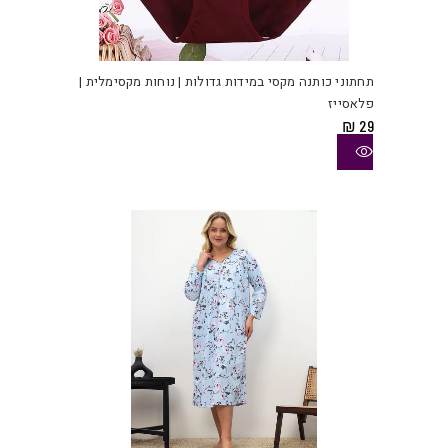
למוצ
זה
יש
תחתוני כותנה מקסי במידות גדולות | נוחות מקסימלית |
מספ
פלאסייז
סוגי
₪
29
ניתן
לבחו
את
האפש
בעמו
המוצ
למוצ
זה