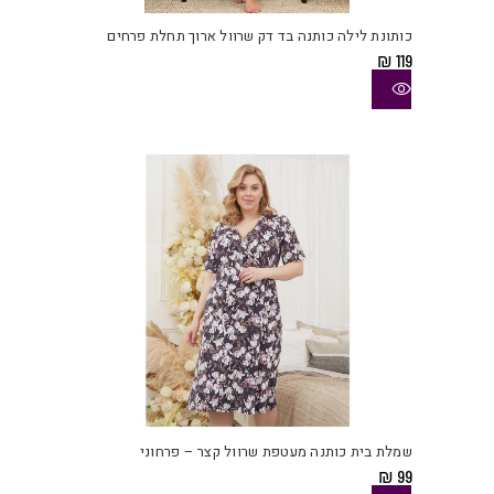
יש
כותונת לילה כותנה בד דק שרוול ארוך תחלת פרחים
מספ
₪
119
סוגי
ניתן
לבחו
את
האפש
בעמו
המוצ
למוצ
זה
יש
שמלת בית כותנה מעטפת שרוול קצר – פרחוני
מספ
₪
99
סוגי