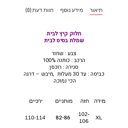
תיאור
מידע נוסף
חוות דעת (0)
חלוק קיץ לבית
שמלת בסיס לבית
צבע : שחור
הרכב : כותנה 100%
סגירה : רוכסן
כביסה : עד 30 מעלות ,מיבש – דרגה
הכי נמוכה
מידה
חזה
מותניים
ירכיים
102-
82-86
110-114
XL
106