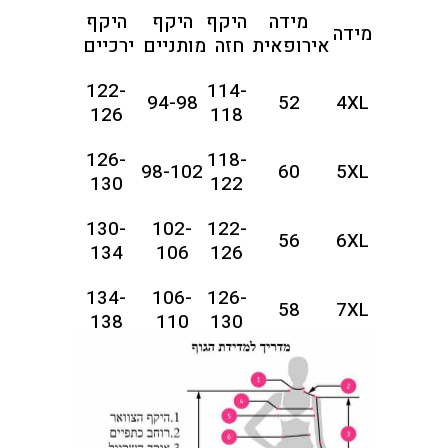
מידה
היקף
היקף
היקף
מידה
אירופאית
חזה
מותניים
ירכיים
122-
114-
94-98
52
4XL
126
118
126-
118-
98-102
60
5XL
130
122
130-
102-
122-
56
6XL
134
106
126
134-
106-
126-
58
7XL
138
110
130
142-
110-
130-
60
8XL
146
114
134
146-
114-
134-
62
9XL