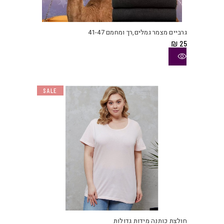
למוצ
זה
יש
גרביים מצמר גמלים,רך ומחמם 41-47
מספ
₪
25
סוגי
ניתן
לבחו
את
SALE
האפש
בעמו
המוצ
למוצ
זה
יש
חולצת כותנה מידות גדולות