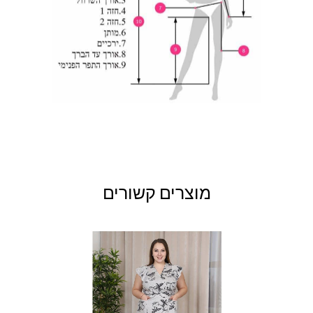
150
118
138
146-
118-
138-
64
10XL
150
122
142
מוצרים קשורים