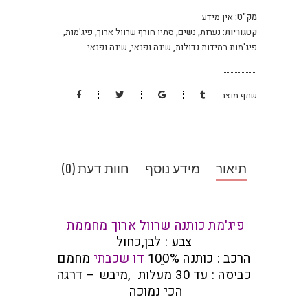
מק"ט:
אין מידע
קטגוריות:
נערות
,
נשים
,
סתיו חורף שרוול ארוך
,
פיג'מות
,
פיג'מות במידות גדולות
,
שינה ופנאי
,
שינה ופנאי
שתף מוצר
תיאור
מידע נוסף
חוות דעת (0)
פיג'מת כותנה שרוול ארוך מחממת
צבע : לבן,כחול
הרכב : כותנה 100ֵ%
דו שכבתי
מחמם
כביסה : עד 30 מעלות ,מיבש – דרגה
הכי נמוכה