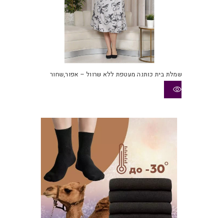
שמלת בית כותנה מעטפת ללא שרוול – אפור,שחור