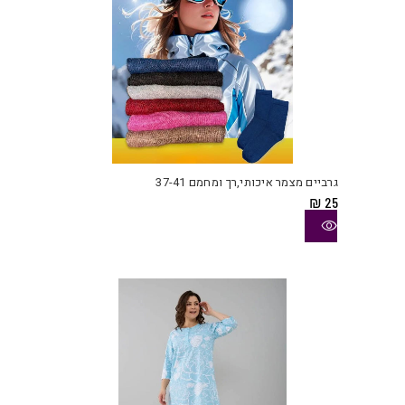
למוצ
זה
יש
גרביים מצמר איכותי,רך ומחמם 37-41
מספ
₪
25
סוגי
ניתן
לבחו
את
האפש
בעמו
המוצ