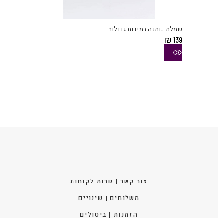
למוצ
זה
יש
שמלת כותנה במידות גדולות
מספ
₪
139
סוגי
ניתן
לבחו
את
האפש
בעמו
המוצ
צור קשר | שרות לקוחות
משלוחים | שינויים
הזמנות | ביטולים