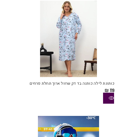
למוצ
זה
יש
כותונת לילה כותנה בד דק שרוול ארוך תחלת פרחים
מספ
₪
119
סוגי
ניתן
לבחו
את
האפש
בעמו
המוצ