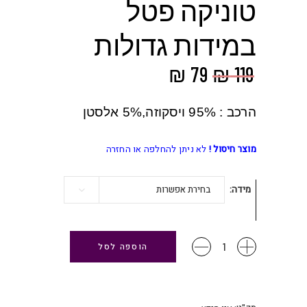
טוניקה פטל
במידות גדולות
המחיר
המחיר
₪
79
₪
119
המקורי
הנוכחי
היה:
הוא:
הרכב : 95% ויסקוזה,5% אלסטן
₪ 79.
₪ 119.
מוצר חיסול !
לא ניתן להחלפה או החזרה
מידה
בחירת אפשרות
טוניקה
הוספה לסל
פטל
במידות
גדולות
כמות