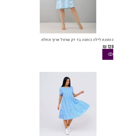
למוצ
זה
יש
כותונת לילה כותנה בד דק שרוול ארוך תחלת
מספ
₪
129
סוגי
ניתן
לבחו
את
האפש
בעמו
המוצ