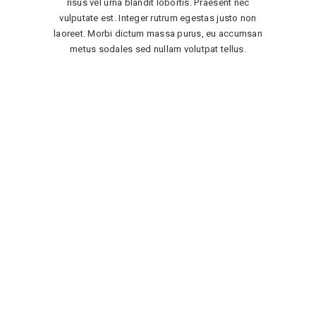
risus vel urna blandit lobortis. Praesent nec
vulputate est. Integer rutrum egestas justo non
laoreet. Morbi dictum massa purus, eu accumsan
metus sodales sed nullam volutpat tellus.