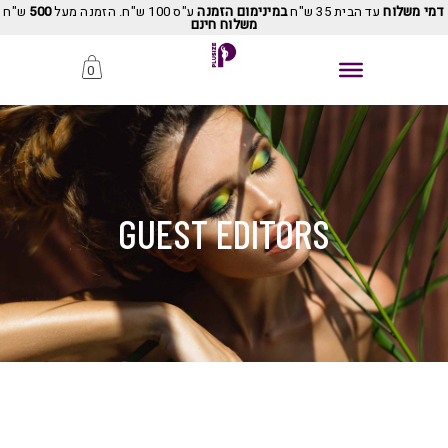
דמי משלוח
עד הבית 35 ש"ח
במינימום הזמנה
ע"ס 100 ש"ח. הזמנה מעל
500
ש"ח
משלוח חינם
0
GUEST EDITORS