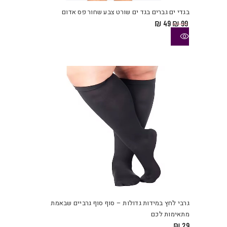
יש
בגדי ים גברים בגד ים שורט צבע שחור פס אדום
מספ
המחיר
המחיר
₪
49
₪
99
סוגי
המקורי
הנוכחי
היה:
הוא:
ניתן
₪ 49.
₪ 99.
לבחו
את
האפש
בעמו
המוצ
למוצ
זה
יש
גרבי לחץ במידות גדולות – סוף סוף גרביים שבאמת
מספ
מתאימות לכם
סוגי
₪
29