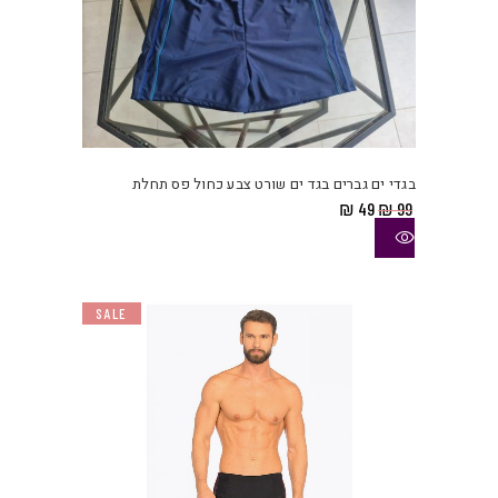
למוצ
זה
יש
בגדי ים גברים בגד ים שורט צבע כחול פס תחלת
מספ
המחיר
המחיר
₪
49
₪
99
סוגי
המקורי
הנוכחי
היה:
הוא:
ניתן
₪ 49.
₪ 99.
לבחו
את
SALE
האפש
בעמו
המוצ