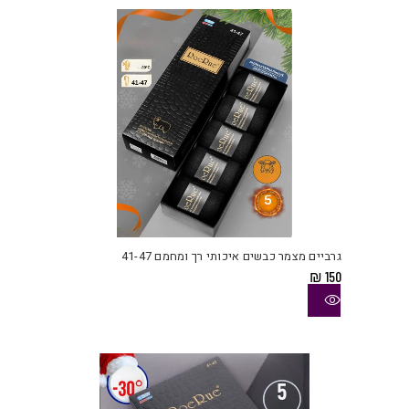
את
האפש
בעמו
המוצ
למוצ
זה
יש
גרביים מצמר כבשים איכותי רך ומחמם 41-47
מספ
₪
150
סוגי
ניתן
לבחו
את
האפש
בעמו
המוצ