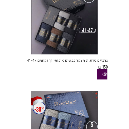
למוצ
זה
יש
גרביים סרוגות מצמר כבשים איכותי רך ומחמם 41-47
מספ
₪
150
סוגי
ניתן
לבחו
את
האפש
בעמו
המוצ