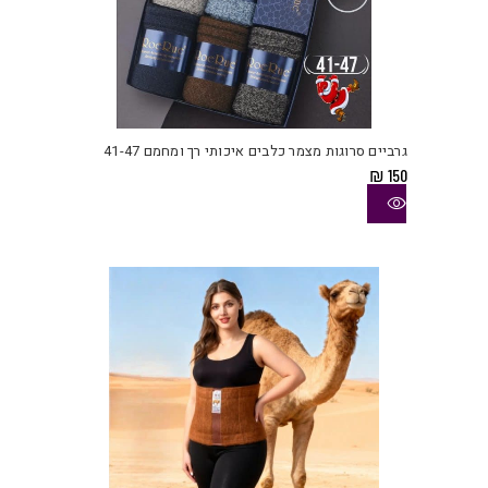
למוצ
זה
יש
גרביים סרוגות מצמר כלבים איכותי רך ומחמם 41-47
מספ
₪
150
סוגי
ניתן
לבחו
את
האפש
בעמו
המוצ