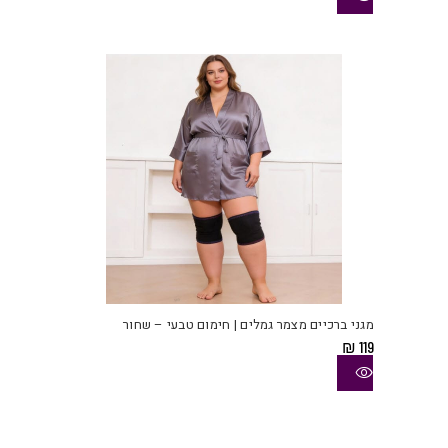
ניתן
לבחו
את
האפש
בעמו
המוצ
למוצ
זה
יש
מגני ברכיים מצמר גמלים | חימום טבעי – שחור
מספ
₪
119
סוגי
ניתן
לבחו
את
האפש