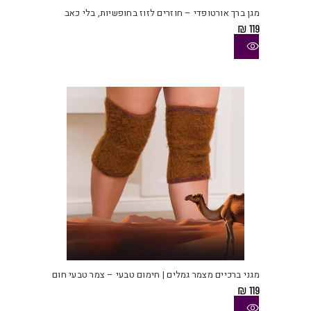
יש
מגן ברך אורטופדי – חוזרים לזוז בחופשיות, בלי כאב
מספ
₪
119
סוגי
ניתן
לבחו
את
האפש
בעמו
המוצ
למוצ
זה
יש
מגני ברכיים מצמר גמלים | חימום טבעי – צמר טבעי חום
מספ
₪
119
סוגי