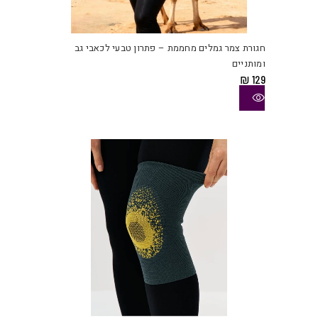
למוצ
זה
יש
חגורת צמר גמלים מחממת – פתרון טבעי לכאבי גב
מספ
ומותניים
סוגי
₪
129
ניתן
לבחו
את
האפש
בעמו
המוצ
למוצ
זה