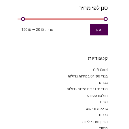
בעמו
סנן לפי מחיר
המוצ
מחיר
מחיר
מחיר:
₪ 20
—
₪ 150
סנן
מינימלי
מקסימלי
קטגוריות
Gift Card
בגדי ספורט במידות גדולות
גברים
בגדי ים גברים מידות גדולות
חולצת ספורט
נשים
בריאות וחימום
גברים
הריון ואחרי לידה
חיסול