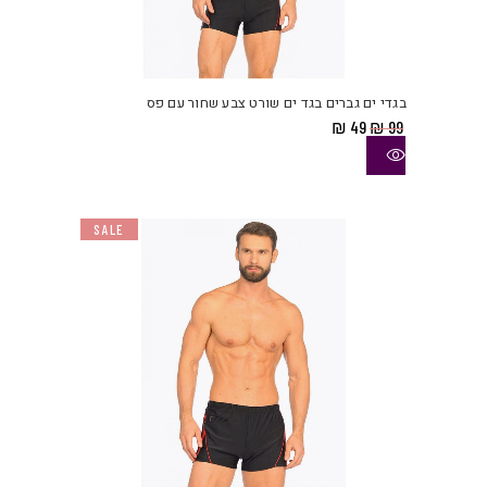
למוצ
זה
יש
בגדי ים גברים בגד ים שורט צבע שחור עם פס
מספ
המחיר
המחיר
₪
49
₪
99
סוגי
המקורי
הנוכחי
היה:
הוא:
ניתן
₪ 49.
₪ 99.
לבחו
את
SALE
האפש
בעמו
המוצ
למוצ
זה