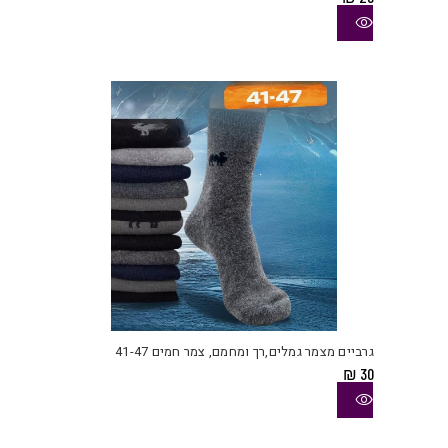
ניתן
לבחו
את
האפש
בעמו
המוצ
למוצ
זה
יש
גרביים מצמר גמלים,רך ומחמם, צמר חמים 41-47
מספ
₪
30
סוגי
ניתן
לבחו