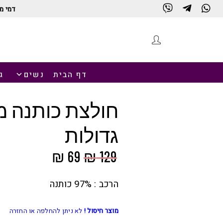
דמי מ
חנות
דף הבית
נשים
ג
חולצת כותנה מ
גדולות
המחיר
המחיר
₪
69
₪
129
המקורי
הנוכחי
היה:
הוא:
הרכב : 97% כותנה
₪ 69.
₪ 129.
מוצר חיסול !
לא ניתן להחלפה או החזרה