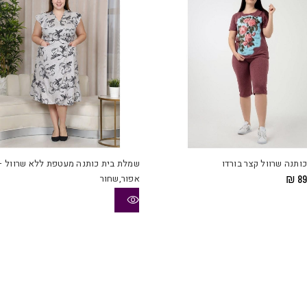
למוצר
זה
יש
כותנה שרוול קצר בורדו
שמלת בית כותנה מעטפת ללא שרוול –
מספר
מחיר
המחיר
89
₪
אפור,שחור
סוגים.
מקורי
הנוכחי
יה:
הוא:
ניתן
₪ 89.
₪ 109
לבחור
את
ויות
האפשרויות
בעמוד
המוצר