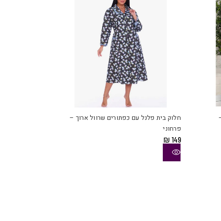
למוצר
זה
יש
חלוק בית פלנל עם כפתורים שרוול ארוך –
מספר
פרחוני
סוגים.
₪
149
ניתן
לבחור
את
האפשרויות
בעמוד
המוצר