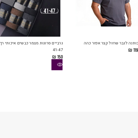
למוצר
זה
יש
ותנה לגבר שרוול קצר אפור כהה
גרביים סרוגות מצמר כבשים איכותי רך
מספר
מחיר
המחיר
41-47
₪
119
סוגים.
מקורי
הנוכחי
₪
150
יה:
הוא:
ניתן
₪ 119.
₪ 169
לבחור
את
ויות
האפשרויות
בעמוד
המוצר