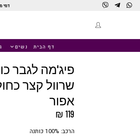
דמי מ
חנות
דף הבית
נשים
ג
פיג'מה לגבר כו
שרוול קצר כחול
אפור
₪
119
הרכב: 100% כותנה