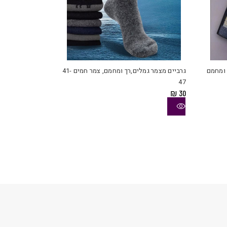
למוצר
למוצר
זה
זה
יש
יש
 ומחמם
גרביים מצמר גמלים,רך ומחמם, צמר חמים 41-
מספר
מספר
47
סוגים.
סוגים.
₪
30
ניתן
ניתן
לבחור
לבחור
את
את
האפשרויות
האפשרויות
בעמוד
בעמוד
המוצר
המוצר