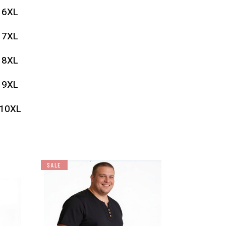
6XL
7XL
8XL
9XL
10XL
SALE