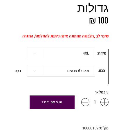
גדולות
₪
100
שימי לב ,הלבשה תחתונה אינה ניתנת להחלפה/ החזרה
מידה
4XL
צבע
מארז 6 צבעים
נקה
3 במלאי
מארז
הוספה לסל
6
תחתוני
כותנה
במידות
מק"ט:
10000159