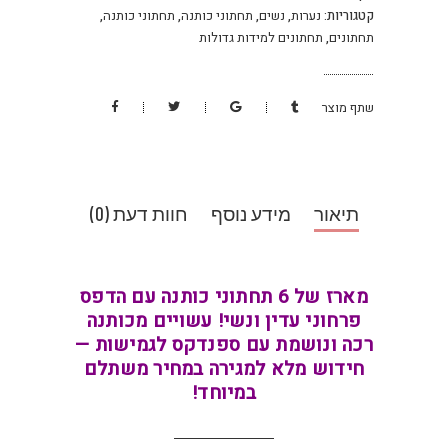
גדולות
קטגוריות:
נערות
,
נשים
,
תחתוני כותנה
,
תחתוני כותנה
,
כמות
תחתונים
,
תחתונים למידות גדולות
שתף מוצר
תיאור
מידע נוסף
חוות דעת (0)
מארז של 6 תחתוני כותנה עם הדפס
פרחוני עדין ונשי! עשויים מכותנה
רכה ונושמת עם ספנדקס לגמישות —
חידוש מלא למגירה במחיר משתלם
במיוחד!