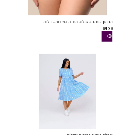
למוצ
זה
יש
תחתון כותנה בשילוב תחרה במידות גדולות
מספ
₪
29
סוגי
ניתן
לבחו
את
האפש
בעמו
המוצ
למוצ
זה
יש