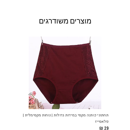
מוצרים משודרגים
למוצ
זה
יש
תחתוני כותנה מקסי במידות גדולות | נוחות מקסימלית |
מספ
פלאסייז
סוגי
₪
29