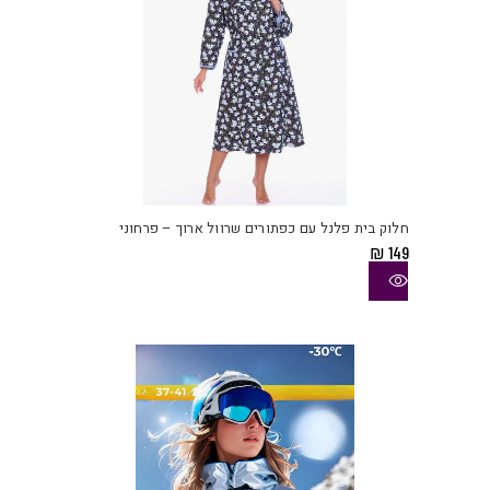
למוצ
זה
יש
חלוק בית פלנל עם כפתורים שרוול ארוך – פרחוני
מספ
₪
149
סוגי
ניתן
לבחו
את
האפש
בעמו
המוצ