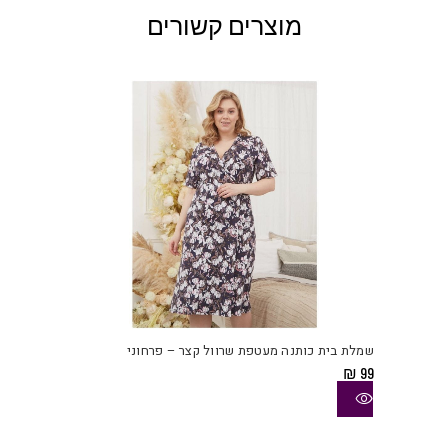
מוצרים קשורים
למוצ
זה
יש
שמלת בית כותנה מעטפת שרוול קצר – פרחוני
מספ
₪
99
סוגי
ניתן
לבחו
את