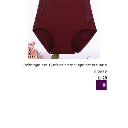
למוצ
זה
יש
תחתוני כותנה מקסי במידות גדולות | נוחות מקסימלית |
מספ
פלאסייז
סוגי
₪
29
ניתן
לבחו
את
האפש
בעמו
המוצ