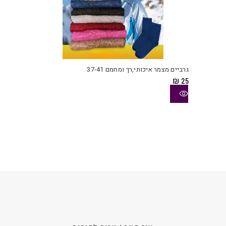
למוצ
זה
יש
גרביים מצמר איכותי,רך ומחמם 37-41
מספ
₪
25
סוגי
ניתן
לבחו
את
האפש
בעמו
המוצ