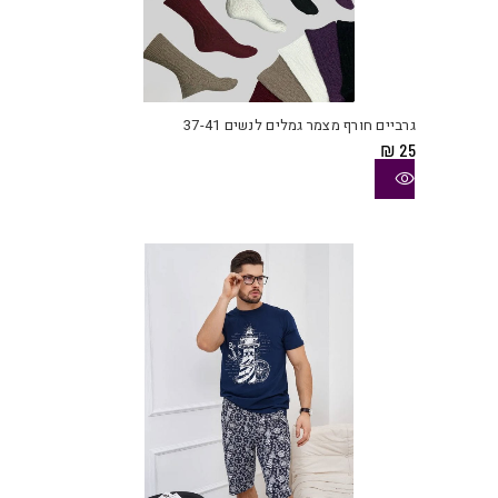
למוצ
זה
יש
גרביים חורף מצמר גמלים לנשים 37-41
מספ
₪
25
סוגי
ניתן
לבחו
את
האפש
בעמו
המוצ
למוצ