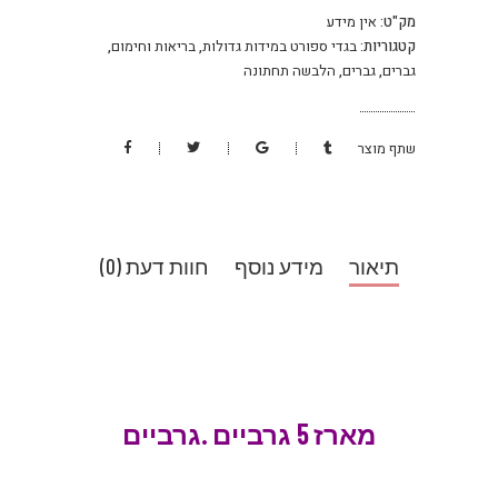
ומחמם
מק"ט:
אין מידע
41-
קטגוריות:
בגדי ספורט במידות גדולות
,
בריאות וחימום
,
47
גברים
,
גברים
,
הלבשה תחתונה
כמות
שתף מוצר
תיאור
מידע נוסף
חוות דעת (0)
מארז 5 גרביים
.גרביים