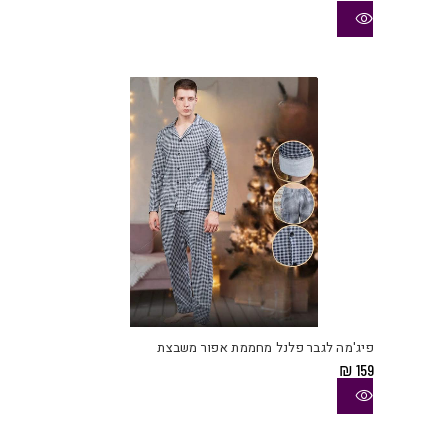
סוגי
ניתן
לבחו
את
האפש
בעמו
המוצ
למוצ
זה
יש
פיג'מה לגבר פלנל מחממת אפור משבצת
מספ
₪
159
סוגי
ניתן
לבחו
את