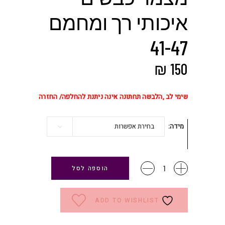
איכותי רך ומחמם
41-47
₪
150
שימי לב ,הלבשה תחתונה אינה ניתנת להחלפה/ החזרה
מידה
בחירת אפשרות
גרביים
הוספה לסל
סרוגות
מצמר
כבשים
ADD TO WISHLIST
איכותי
רך