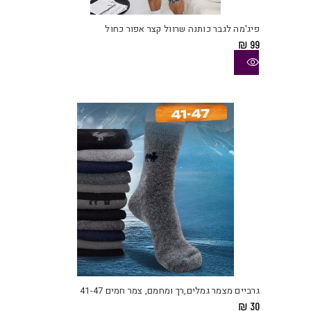
זה
יש
פיג'מה לגבר כותנה שרוול קצר אפור כחול
מספ
₪
99
סוגי
ניתן
לבחו
את
האפש
בעמו
המוצ
למוצ
זה
יש
גרביים מצמר גמלים,רך ומחמם, צמר חמים 41-47
מספ
₪
30