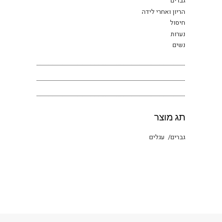
גברים
הריון ואחרי לידה
חיסול
נערות
נשים
תג מוצר
גברים
עגלים