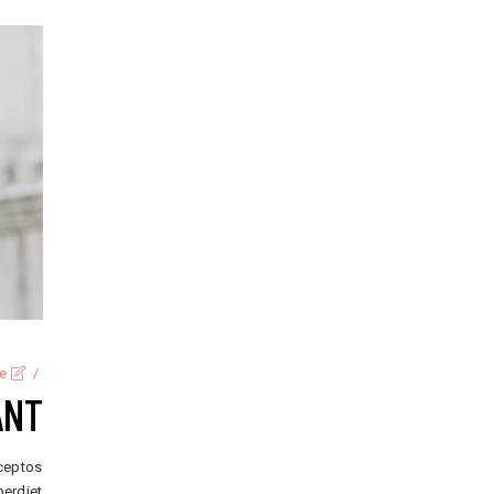
ve
ANT
nceptos
perdiet