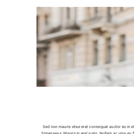
Sed non mauris vitae erat consequat auctor eu in el
himenaeos. Mauris in erat justo. Nullam ac urna eu