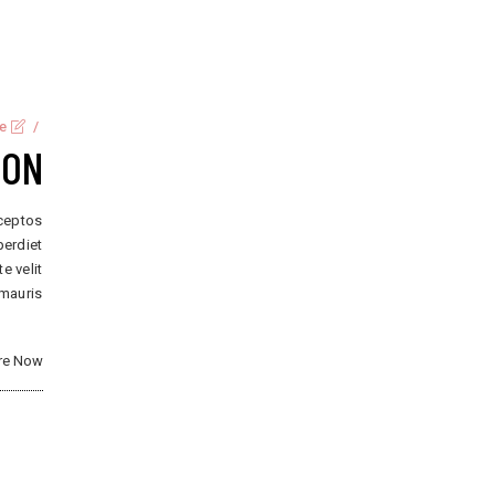
ve
ION
nceptos
perdiet
e velit
 mauris
re Now