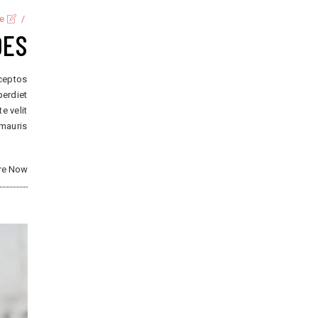
ve
OES
nceptos
perdiet
e velit
 mauris
re Now