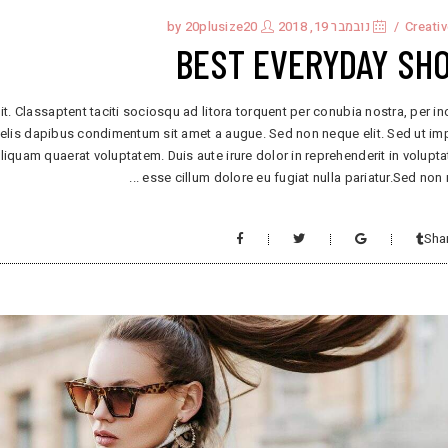
Creati
נובמבר 19, 2018
by
20plusize20
BEST EVERYDAY SH
it. Classaptent taciti sociosqu ad litora torquent per conubia nostra, per i
 felis dapibus condimentum sit amet a augue. Sed non neque elit. Sed ut im
uam quaerat voluptatem. Duis aute irure dolor in reprehenderit in voluptat
esse cillum dolore eu fugiat nulla pariatur.Sed non
Sha