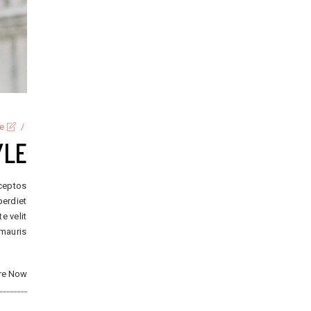
ve
YLE
nceptos
perdiet
e velit
 mauris
re Now