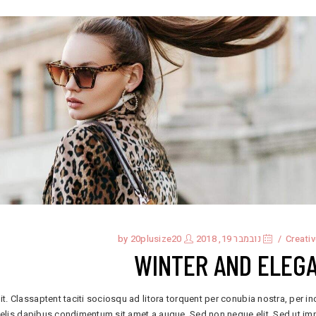
Creati
נובמבר 19, 2018
by
20plusize20
WINTER AND ELEG
it. Classaptent taciti sociosqu ad litora torquent per conubia nostra, per i
 felis dapibus condimentum sit amet a augue. Sed non neque elit. Sed ut im