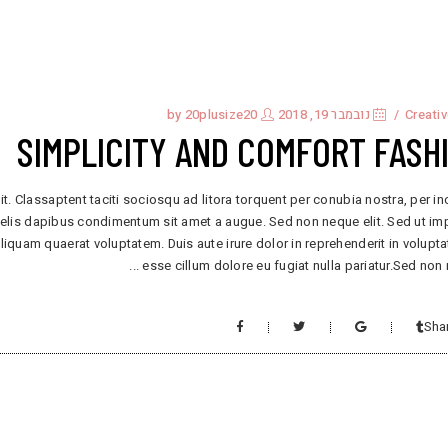
Creati
נובמבר 19, 2018
by
20plusize20
SIMPLICITY AND COMFORT FASH
it. Classaptent taciti sociosqu ad litora torquent per conubia nostra, per i
 felis dapibus condimentum sit amet a augue. Sed non neque elit. Sed ut im
uam quaerat voluptatem. Duis aute irure dolor in reprehenderit in voluptat
esse cillum dolore eu fugiat nulla pariatur.Sed non
Sha