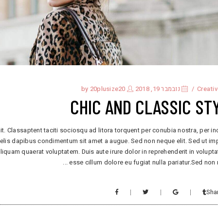
Creati
נובמבר 19, 2018
by
20plusize20
CHIC AND CLASSIC ST
it. Classaptent taciti sociosqu ad litora torquent per conubia nostra, per i
 felis dapibus condimentum sit amet a augue. Sed non neque elit. Sed ut im
uam quaerat voluptatem. Duis aute irure dolor in reprehenderit in voluptat
esse cillum dolore eu fugiat nulla pariatur.Sed non
Sha