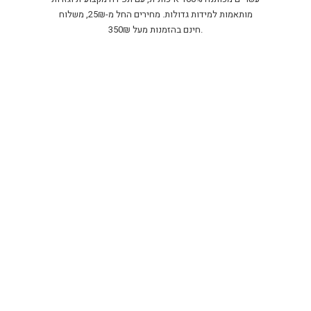
מותאמות למידות גדולות. מחירים החל מ-25₪, משלוח
חינם בהזמנות מעל 350₪.
Back in stock!
OUR BEST SWIM