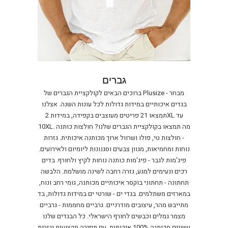
גברים
ברוכים הבאים לקולקציית הגברים של Plusize - מבחר
בגדים איכותיים במידות גדולות לכל עונות השנה. אצלנו
תמצאו 21 פריטים מעוצבים בקפידה, במידות 2XL עד
10XL. מה תמצאו בקולקציית הגברים שלנו? חולצות כותנה
- חולצות טי, פולו ושרוול ארוך מכותנה איכותית. גזרות
נוחות ומחמיאות, מגוון צבעים וסגנונות ליומיום ולאירועים.
פיג'מות לגבר - פיג'מות כותנה נוחות לקיץ ולחורף. בדים
רכים ונעימים למגע, גזרה רחבה לשינה מושלמת. הלבשה
תחתונה - תחתוני בוקסר איכותיים מכותנה, גומי רחב ונוח,
במארזים משתלמים. בגדי ים - שורטי ים במידות גדולות, בד
מתייבש מהר, עיצובים מודרניים. גרביים מחממות - גרביים
מצמר גמלים וכבשים לחורף הישראלי. כל הבגדים שלנו
עשויים מכותנה 100% איכותית, עם תפירה מקצועית וגזרות