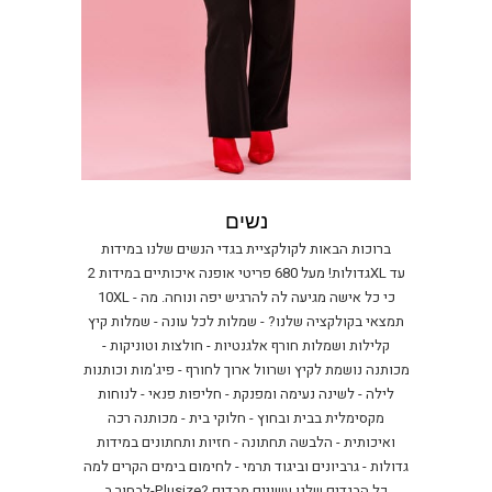
נשים
ברוכות הבאות לקולקציית בגדי הנשים שלנו במידות
גדולות! מעל 680 פריטי אופנה איכותיים במידות 2XL עד
10XL - כי כל אישה מגיעה לה להרגיש יפה ונוחה. מה
תמצאי בקולקציה שלנו? - שמלות לכל עונה - שמלות קיץ
קלילות ושמלות חורף אלגנטיות - חולצות וטוניקות -
מכותנה נושמת לקיץ ושרוול ארוך לחורף - פיג'מות וכותנות
לילה - לשינה נעימה ומפנקת - חליפות פנאי - לנוחות
מקסימלית בבית ובחוץ - חלוקי בית - מכותנה רכה
ואיכותית - הלבשה תחתונה - חזיות ותחתונים במידות
גדולות - גרביונים וביגוד תרמי - לחימום בימים הקרים למה
לבחור ב-Plusize? כל הבגדים שלנו עשויים מבדים