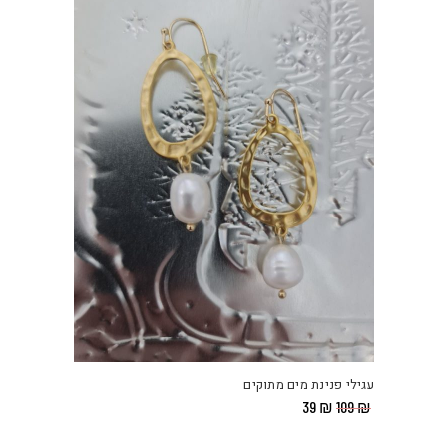
עגילי פנינת מים מתוקים
המחיר
המחיר
39
₪
109
₪
המקורי
הנוכחי
היה:
הוא: