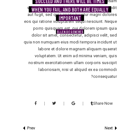
SUCCEED
dicta sunt explicabo. Nemo enim ipsam
AND THERE WILL BE TIMES
voluptatem quia voluptas sit aspernatur aut odit
WHEN YOU FAIL,
AND BOTH ARE EQUALLY
aut fugit, sed quia consequuntur magni dolores
IMPORTANT
eos qui ratione voluptatem sequi nesciunt. Neque
porro quisquam est, qui dolorem ipsum quia
ELLEN DE GENERES
dolor sit amet, consectetur, adipisci velit, sed
quia non numquam eius modi tempora incidunt ut
labore et dolore magnam aliquam quaerat
voluptatem. Ut enim ad minima veniam, quis
nostrum exercitationem ullam corporis suscipit
laboriosam, nisi ut aliquid ex ea commodi
consequatur?
Share Now
Prev
Next