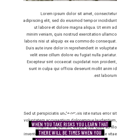
Lorem ipsum dolor sit amet, consectetur
adipiscing elit, sed do eiusmod tempor incididunt
ut labore et dolore magna aliqua. Ut enim ad
minim veniam, quis nostrud exercitation ullamco
laboris nisi ut aliquip ex ea commodo consequat.
Duis aute irure dolor in reprehenderit in voluptate
velit esse cillum dolore eu fugiat nulla pariatur.
Excepteur sint occaecat cupidatat non proident,
sunt in culpa qui officia deserunt mollit anim id
est laborum.
Sed ut perspiciatis unde omnis iste natus error sit
voluptatem accusantium doloremque laudantium,
WHEN YOU TAKE RISKS YOU LEARN THAT
totam rem aperiam, eaque ipsa quae ab illo
THERE WILL BE TIMES WHEN YOU
inventore veritatis et quasi architecto beatae vitae