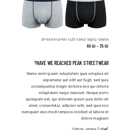
תחתוני בוקסר כותנה לגבר נוחים ואיכותיים
טווח
60
₪
–
35
₪
מחירים:
עד
HAVE WE REACHED PEAK STREETWEAR?
Nemo enim ipsam voluptatem quia voluptas sit
aspernatur aut odit aut fugit, sed quia
consequuntur magni dolores eos qui ratione
voluptatem sequi nesciunt. Neque porro
quisquam est, qui dolorem ipsum quia dolor sit
amet, consectetur, adipisci velit, sed quia non
numquam eius modi tempora incidunt ut labore et
dolore magnam
Cotton Jersey T-shirt