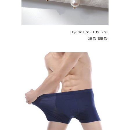
עגילי פנינת מים מתוקים
המחיר
המחיר
39
₪
109
₪
המקורי
הנוכחי
היה:
הוא:
₪ 39.
₪ 109.