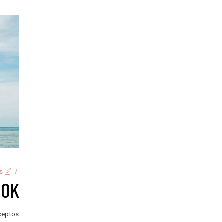
s
OOK
nceptos