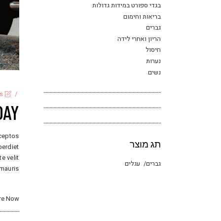
בגדי ספורט במידות גדולות
בריאות וחימום
גברים
הריון ואחרי לידה
חיסול
נערות
נשים
s
DAY
nceptos
תג מוצר
perdiet
e velit
גברים
עגלים
 mauris
re Now