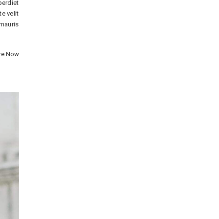
perdiet
e velit
 mauris
re Now