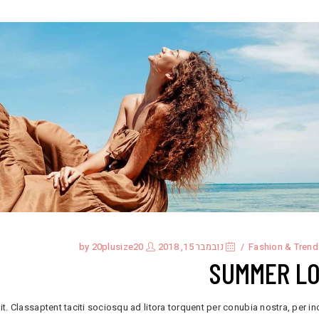
Fashion & Trend
נובמבר 15, 2018
by
20plusize20
SUMMER L
it. Classaptent taciti sociosqu ad litora torquent per conubia nostra, per i