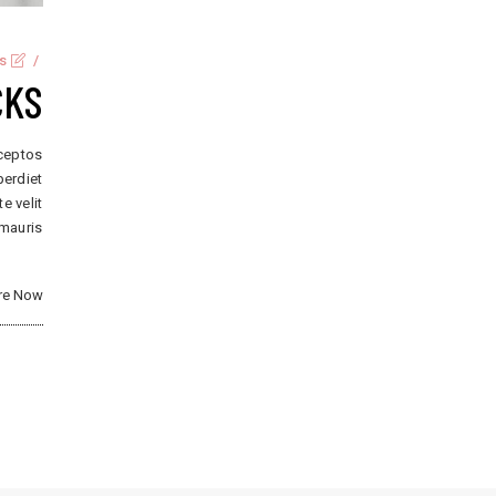
s
CKS
nceptos
perdiet
e velit
 mauris
re Now