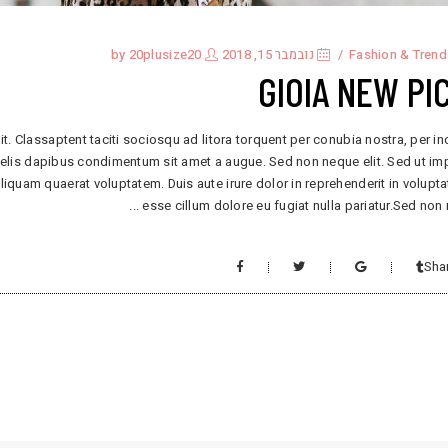
Fashion & Trend
נובמבר 15, 2018
by
20plusize20
GIOIA NEW PI
it. Classaptent taciti sociosqu ad litora torquent per conubia nostra, per i
 felis dapibus condimentum sit amet a augue. Sed non neque elit. Sed ut im
uam quaerat voluptatem. Duis aute irure dolor in reprehenderit in voluptat
esse cillum dolore eu fugiat nulla pariatur.Sed non
Sha