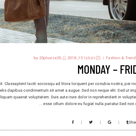
Fashion & Trend
נובמבר 15, 2018
by
20plusize20
MONDAY – FRI
it. Classaptent taciti sociosqu ad litora torquent per conubia nostra, per i
 felis dapibus condimentum sit amet a augue. Sed non neque elit. Sed ut im
uam quaerat voluptatem. Duis aute irure dolor in reprehenderit in voluptat
esse cillum dolore eu fugiat nulla pariatur.Sed non
Sha