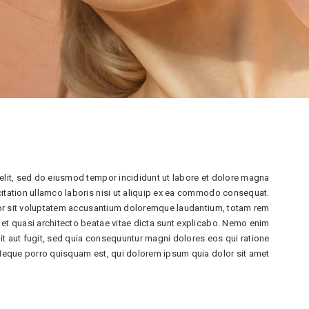
elit, sed do eiusmod tempor incididunt ut labore et dolore magna
citation ullamco laboris nisi ut aliquip ex ea commodo consequat.
rror sit voluptatem accusantium doloremque laudantium, totam rem
s et quasi architecto beatae vitae dicta sunt explicabo. Nemo enim
it aut fugit, sed quia consequuntur magni dolores eos qui ratione
Neque porro quisquam est, qui dolorem ipsum quia dolor sit amet.